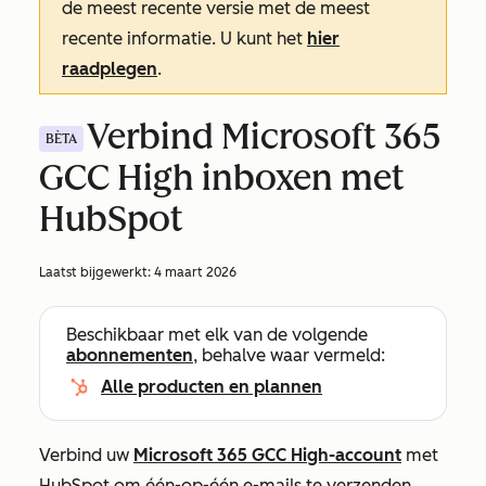
de meest recente versie met de meest
recente informatie. U kunt het
hier
raadplegen
.
Verbind Microsoft 365
BÈTA
GCC High inboxen met
HubSpot
Laatst bijgewerkt:
4 maart 2026
Beschikbaar met elk van de volgende
abonnementen
, behalve waar vermeld:
Alle producten en plannen
Verbind uw
Microsoft 365 GCC High-account
met
HubSpot om één-op-één e-mails te verzenden