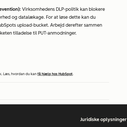
evention):
Virksomhedens DLP-politik kan blokere
kkerhed og datalækage. For at løse dette kan du
HubSpots upload-bucket. Arbejd derefter sammen
eten tilladelse til PUT-anmodninger.
k. Læs, hvordan du kan
få hjælp hos HubSpot
.
Juridiske oplysninger