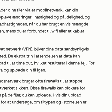
der dine filer via et mobilnetværk, kan din
opleve ændringer i hastighed og pålidelighed, og
dhastigheden, når du har brugt en vis mængde
n, mens du er forbundet til wifi eller et kablet
ivat netværk (VPN), bliver dine data sandsynligvis
ted. De ekstra trin i afsendelsen af data kan
 til at time out, hvilket resulterer i denne fejl.
For
a og uploade din fil igen.
dsnetværk bruger ofte firewalls til at stoppe
værket sikkert. Disse firewalls kan blokere for
 på de filer, du kan uploade. Hvis din upload
 for at undersøge, om filtypen og -størrelsen er