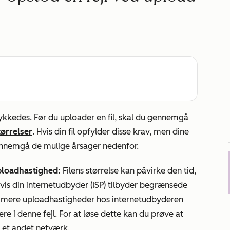
ykkedes. Før du uploader en fil, skal du gennemgå
tørrelser
. Hvis din fil opfylder disse krav, men dine
gennemgå de mulige årsager nedenfor.
ploadhastighed:
Filens størrelse kan påvirke den tid,
vis din internetudbyder (ISP) tilbyder begrænsede
ommere uploadhastigheder hos internetudbyderen
re i denne fejl. For at løse dette kan du prøve at
å et andet netværk.