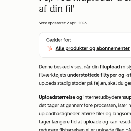
af din fil'
Sidst opdateret:
2 april 2026
Gælder for:
Alle produkter og abonnementer
Denne besked vises, når din
filupload
misl
filværktøjets
understøttede filtyper og -s
uploads stadig støder på fejlen, skal du 
Uploadstørrelse og
internetudbyderens
u
det tager at gennemføre processen, især h
uploadhastigheder. Større filer og langs
tager længere tid at uploade og kan resulte
reducere filstørrelsen eller uploade filen p