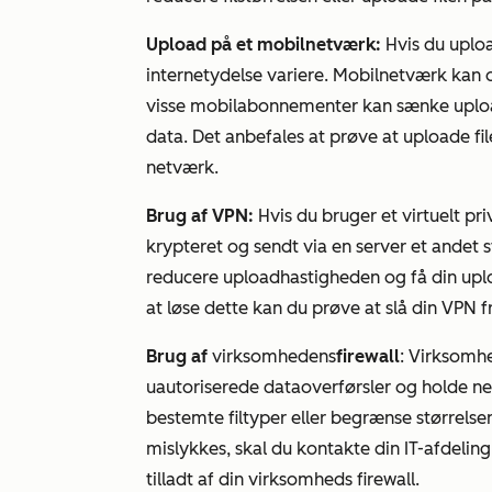
Upload på et mobilnetværk:
Hvis du uploa
internetydelse variere. Mobilnetværk kan 
visse mobilabonnementer kan sænke uploa
data. Det anbefales at prøve at uploade file
netværk.
Brug af VPN:
Hvis du bruger et virtuelt pr
krypteret og sendt via en server et andet s
reducere uploadhastigheden og få din upload
at løse dette kan du prøve at slå din VPN fr
Brug af
virksomhedens
firewall
: Virksomhe
uautoriserede dataoverførsler og holde net
bestemte filtyper eller begrænse størrelsen
mislykkes, skal du kontakte din IT-afdeling
tilladt af din virksomheds firewall.