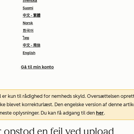
Svenska
Suomi
中文 - 繁體
Norsk
한국어
ไทย
中文 - 简体
English
Gå til min konto
l er kun til rådighed for nemheds skyld. Oversættelsen opret
ke blevet korrekturlæst. Den engelske version af denne artik
neste oplysninger. Du kan få adgang til den
her
.
er opstod en fejl ved upload