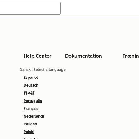
Help Center
Dokumentation
Træni
Dansk
: Select a language
Español
Deutsch
日本語
Português
Français
Nederlands
Italiano
Polski