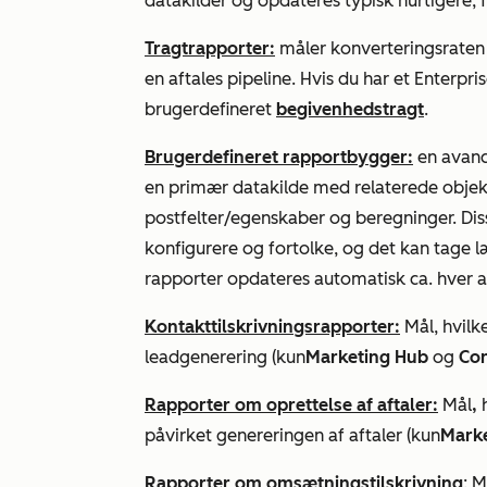
datakilder og opdateres typisk hurtigere, 
Tragtrapporter:
måler konverteringsraten 
en aftales pipeline. Hvis du har et
Enterpr
brugerdefineret
begivenhedstragt
.
Brugerdefineret rapportbygger:
en avanc
en primær datakilde med relaterede objekte
postfelter/egenskaber og beregninger. Di
konfigurere og fortolke, og det kan tage 
rapporter opdateres automatisk ca. hver 
Kontakttilskrivningsrapporter:
Mål, hvilke
leadgenerering (kun
Marketing Hub
og
Con
Rapporter om oprettelse af aftaler:
Mål
,
h
påvirket genereringen af aftaler (kun
Mark
Rapporter om omsætningstilskrivning
: M