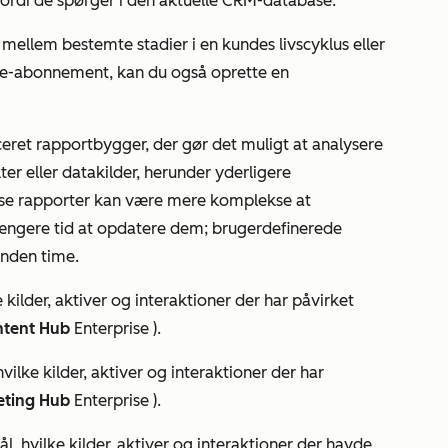
fordi de spørger i den aktuelle CRM-database.
mellem bestemte stadier i en kundes livscyklus eller
ise-abonnement
, kan du også oprette en
eret rapportbygger, der gør det muligt at analysere
r eller datakilder, herunder yderligere
sse rapporter kan være mere komplekse at
længere tid at opdatere dem; brugerdefinerede
anden time.
 kilder, aktiver og interaktioner der har påvirket
tent Hub
Enterprise
).
vilke kilder, aktiver og interaktioner der har
eting Hub
Enterprise
).
ål, hvilke kilder, aktiver og interaktioner der havde