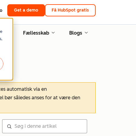
Get a demo
Få HubSpot gratis
to
re
ng
Fællesskab
Blogs
s,
tes automatisk via en
el bør således anses for at være den