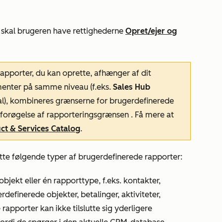
 skal brugeren have rettighederne
Opret/ejer
og
rapporter, du kan oprette, afhænger af dit
enter på samme niveau (f.eks.
Sales Hub
al
), kombineres grænserne for brugerdefinerede
forøgelse
af
rapporteringsgrænsen
. Få mere at
t & Services Catalog
.
te følgende typer af brugerdefinerede rapporter:
bjekt eller én rapporttype, f.eks. kontakter,
erdefinerede objekter, betalinger, aktiviteter,
 rapporter kan ikke tilslutte sig yderligere