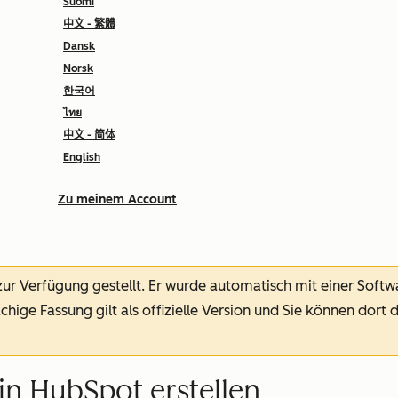
Suomi
中文 - 繁體
Dansk
Norsk
한국어
ไทย
中文 - 简体
English
Zu meinem Account
 zur Verfügung gestellt.
Er wurde automatisch mit einer Soft
chige Fassung gilt als offizielle Version und Sie können dort 
in HubSpot erstellen