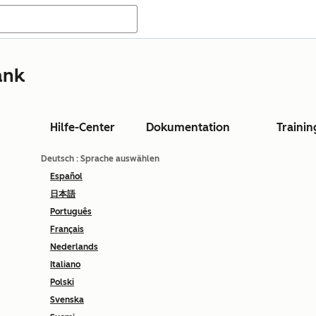
ank
Hilfe-Center
Dokumentation
Trainin
Deutsch
: Sprache auswählen
Español
日本語
Português
Français
Nederlands
Italiano
Polski
Svenska