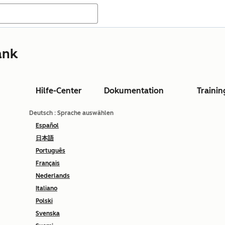
ank
Hilfe-Center
Dokumentation
Trainin
Deutsch
: Sprache auswählen
Español
日本語
Português
Français
Nederlands
Italiano
Polski
Svenska