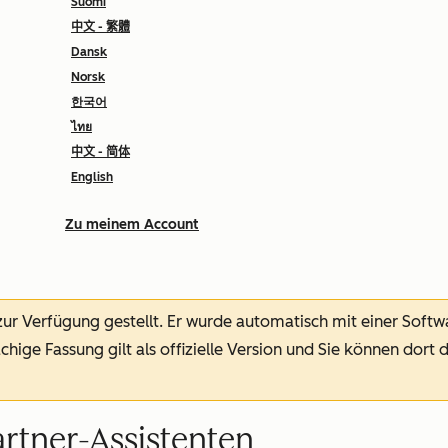
Suomi
中文 - 繁體
Dansk
Norsk
한국어
ไทย
中文 - 简体
English
Zu meinem Account
 zur Verfügung gestellt.
Er wurde automatisch mit einer Soft
chige Fassung gilt als offizielle Version und Sie können dort 
rtner-Assistenten