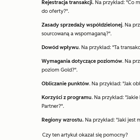
Rejestracja transakcji.
Na przykład: "Co ma
do oferty?".
Zasady sprzedaży współdzielonej
. Na pr
sourcowaną a wspomaganą?".
Dowód
wpływu
. Na przykład: "Ta transak
Wymagania dotyczące poziomów
. Na pr
poziom Gold?".
Obliczanie punktów
. Na przykład: "Jak o
Korzyści z programu
. Na przykład: "Jaki
Partner?".
Regiony wzrostu.
Na przykład: "Jaki jest
Czy ten artykuł okazał się pomocny?