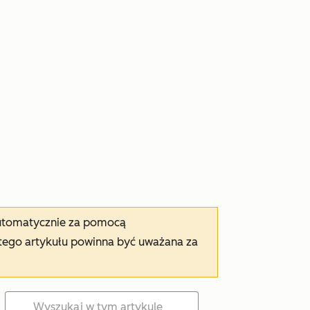
automatycznie za pomocą
tego artykułu powinna być uważana za