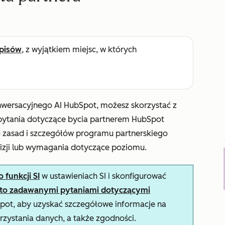
pisów
, z wyjątkiem miejsc, w których
onwersacyjnego AI HubSpot, możesz skorzystać z
pytania dotyczące bycia partnerem HubSpot
o zasad i szczegółów programu partnerskiego
wizji lub wymagania dotyczące poziomu.
funkcji SI
w ustawieniach SI i skonfigurować
sto zadawanymi pytaniami dotyczącymi
ot, aby uzyskać szczegółowe informacje na
rzystania danych, a także zgodności.