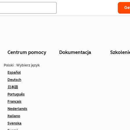
Ge
Centrum pomocy
Dokumentacja
Szkoleni
Polski
: Wybierz język
Español
Deutsch
日本語
Português
Français
Nederlands
Italiano
Svenska