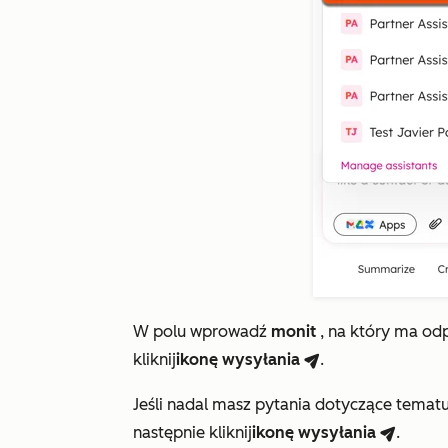
W polu wprowadź
monit
, na który ma od
kliknij
ikonę
wysyłania
.
breezeSend
Jeśli nadal masz pytania dotyczące tema
następnie kliknij
ikonę
wysyłania
.
breezeSend