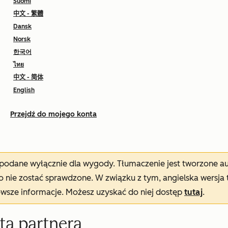
Suomi
中文 - 繁體
Dansk
Norsk
한국어
ไทย
中文 - 简体
English
Przejdź do mojego konta
t podane wyłącznie dla wygody. Tłumaczenie jest tworzone 
nie zostać sprawdzone. W związku z tym, angielska wersja 
owsze informacje. Możesz uzyskać do niej dostęp
tutaj
.
ta partnera