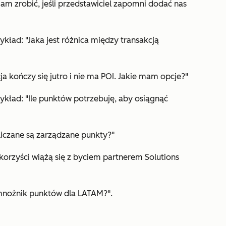
m zrobić, jeśli przedstawiciel zapomni dodać nas
zykład: "Jaka jest różnica między transakcją
cja kończy się jutro i nie ma POI. Jakie mam opcje?"
zykład: "Ile punktów potrzebuję, aby osiągnąć
bliczane są zarządzane punkty?"
e korzyści wiążą się z byciem partnerem Solutions
 mnożnik punktów dla LATAM?".