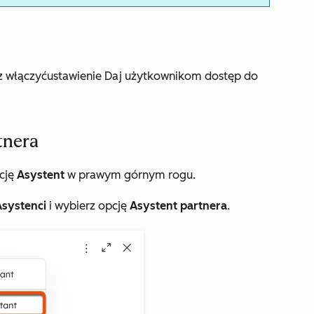
z włączyć
ustawienie
Daj użytkownikom dostęp do
tnera
cję
Asystent
w prawym górnym rogu.
Asystenci
i wybierz opcję
Asystent partnera
.