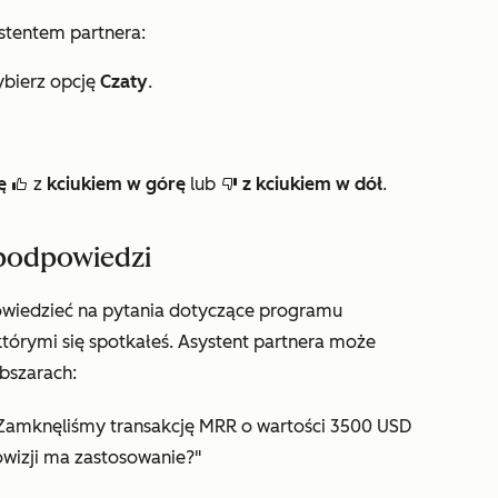
stentem partnera:
ybierz opcję
Czaty
.
ę
z
kciukiem w górę
lub
z kciukiem w dół
.
thumbsUp
thumbsDown
podpowiedzi
owiedzieć na pytania dotyczące programu
 którymi się spotkałeś. Asystent partnera może
bszarach:
 "Zamknęliśmy transakcję MRR o wartości 3500 USD
rowizji ma zastosowanie?"