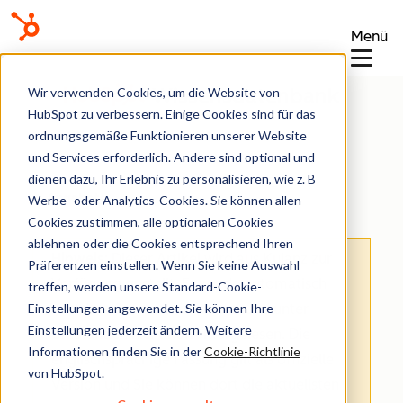
Menü
Wissensdatenbank
Wir verwenden Cookies, um die Website von
HubSpot zu verbessern. Einige Cookies sind für das
ordnungsgemäße Funktionieren unserer Website
und Services erforderlich. Andere sind optional und
dienen dazu, Ihr Erlebnis zu personalisieren, wie z. B
Angebote
Werbe- oder Analytics-Cookies. Sie können allen
Cookies zustimmen, alle optionalen Cookies
ablehnen oder die Cookies entsprechend Ihren
Hinweis
: Dieser Artikel wird aus Kulanz zur
Präferenzen einstellen. Wenn Sie keine Auswahl
Verfügung gestellt.
Er wurde automatisch
treffen, werden unsere Standard-Cookie-
Einstellungen angewendet. Sie können Ihre
mit einer Software übersetzt und unter
Einstellungen jederzeit ändern. Weitere
Umständen nicht korrekturgelesen. Die
Informationen finden Sie in der
Cookie-Richtlinie
englischsprachige Fassung gilt als offizielle
von HubSpot.
Version und Sie können dort die aktuellsten