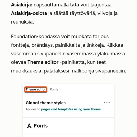
Asiakirja:
napsauttamalla
tätä
voit laajentaa
Asiakirja-osiota
ja säätää täyttöväriä, viivoja ja
reunuksia.
Foundation-kohdassa
voit muokata tarjous
fontteja, brändäys, painikkeita ja linkkejä. Klikkaa
vasemman sivupaneelin vasemmassa yläkulmassa
olevaa
Theme editor
-painiketta, kun teet
muokkauksia, palataksesi mallipohja sivupaneeliin: