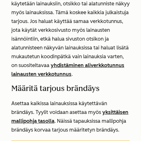
käytetään lainauksiin, otsikko tai alatunniste näkyy
myös lainauksissa. Tämä koskee kaikkia julkaistuja
tarjous. Jos haluat käyttää samaa verkkotunnus,
jota käytät verkkosivusto myös lainausten
isännöintiin, etkä halua sivuston otsikon ja
alatunnisteen näkyvän lainauksissa tai haluat lisätä
mukautetun koodinpätkä vain lainauksia varten,
on suositeltavaa
yhdistäminen aliverkkotunnus
lainausten verkkotunnus
.
Määritä tarjous brändäys
Asettaa kaikissa lainauksissa käytettävän
brändäys. Tyylit voidaan asettaa myös
yksittäisen
mallipohja tasolla
. Näissä tapauksissa mallipohja
brändäys korvaa tarjous määritetyn brändäys.