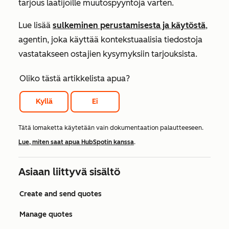
tarjous laatijoille muutospyyntöjä varten.
Lue lisää
sulkeminen perustamisesta ja käytöstä
,
agentin, joka käyttää kontekstuaalisia tiedostoja
vastatakseen ostajien kysymyksiin tarjouksista.
Oliko tästä artikkelista apua?
Kyllä
Ei
Tätä lomaketta käytetään vain dokumentaation palautteeseen.
Lue, miten saat apua HubSpotin kanssa
.
Asiaan liittyvä sisältö
Create and send quotes
Manage quotes