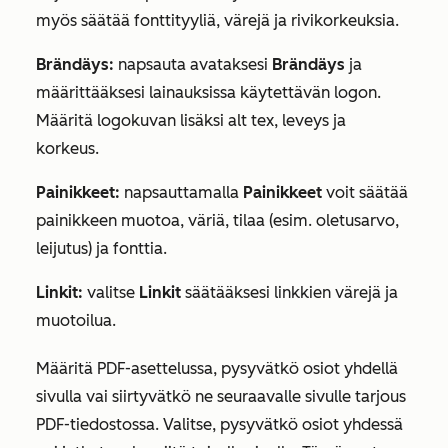
myös säätää fonttityyliä, värejä ja rivikorkeuksia.
Brändäys:
napsauta avataksesi
Brändäys
ja
määrittääksesi lainauksissa käytettävän logon.
Määritä logokuvan lisäksi alt tex, leveys ja
korkeus.
Painikkeet:
napsauttamalla
Painikkeet
voit säätää
painikkeen muotoa, väriä, tilaa (esim. oletusarvo,
leijutus) ja fonttia.
Linkit:
valitse
Linkit
säätääksesi linkkien värejä ja
muotoilua.
Määritä
PDF-asettelussa
, pysyvätkö osiot yhdellä
sivulla vai siirtyvätkö ne seuraavalle sivulle tarjous
PDF-tiedostossa. Valitse, pysyvätkö osiot yhdessä