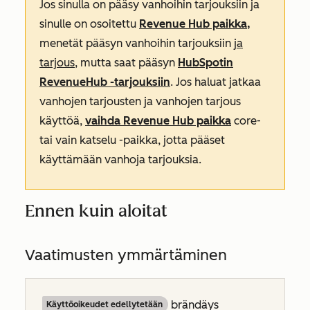
Jos sinulla on pääsy vanhoihin tarjouksiin ja
sinulle on osoitettu
Revenue Hub
paikka,
menetät pääsyn vanhoihin tarjouksiin
ja
tarjous
, mutta saat pääsyn
HubSpotin
Revenue
Hub
-tarjouksiin
. Jos haluat jatkaa
vanhojen tarjousten ja vanhojen tarjous
käyttöä,
vaihda
Revenue Hub
paikka
core-
tai vain katselu -paikka, jotta pääset
käyttämään vanhoja tarjouksia.
Ennen kuin aloitat
Vaatimusten ymmärtäminen
brändäys
Käyttöoikeudet edellytetään