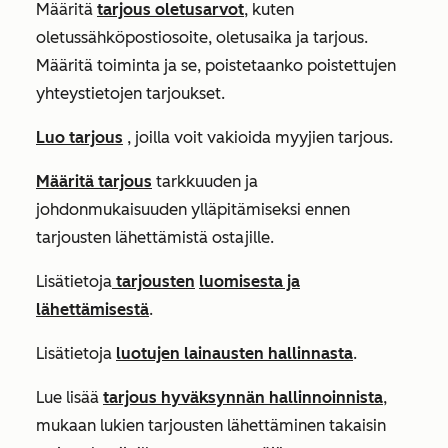
Määritä
tarjous oletusarvot
, kuten
oletussähköpostiosoite, oletusaika ja tarjous.
Määritä toiminta ja se, poistetaanko poistettujen
yhteystietojen tarjoukset.
Luo tarjous
, joilla voit vakioida myyjien tarjous.
Määritä tarjous
tarkkuuden ja
johdonmukaisuuden ylläpitämiseksi ennen
tarjousten lähettämistä ostajille.
Lisätietoja
tarjousten
luomisesta
ja
lähettämisestä
.
Lisätietoja
luotujen lainausten hallinnasta
.
Lue lisää
tarjous hyväksynnän hallinnoinnista
,
mukaan lukien tarjousten lähettäminen takaisin