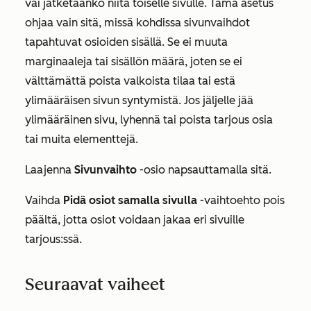
vai jatketaanko niitä toiselle sivulle. Tämä asetus
ohjaa vain sitä, missä kohdissa sivunvaihdot
tapahtuvat osioiden sisällä. Se ei muuta
marginaaleja tai sisällön määrä, joten se ei
välttämättä poista valkoista tilaa tai estä
ylimääräisen sivun syntymistä. Jos jäljelle jää
ylimääräinen sivu, lyhennä tai poista tarjous osia
tai muita elementtejä.
Laajenna
Sivunvaihto
-osio napsauttamalla sitä.
Vaihda
Pidä osiot samalla sivulla
-vaihtoehto pois
päältä, jotta osiot voidaan jakaa eri sivuille
tarjous:ssä.
Seuraavat vaiheet