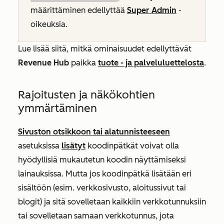
määrittäminen edellyttää
Super Admin
-
oikeuksia.
Lue lisää siitä, mitkä ominaisuudet edellyttävät
Revenue Hub
paikka
tuote - ja palveluluettelosta
.
Rajoitusten ja näkökohtien
ymmärtäminen
Sivuston otsikkoon tai alatunnisteeseen
asetuksissa
lisätyt
koodinpätkät voivat olla
hyödyllisiä mukautetun koodin näyttämiseksi
lainauksissa. Mutta jos koodinpätkä lisätään eri
sisältöön (esim. verkkosivusto, aloitussivut tai
blogit) ja sitä sovelletaan kaikkiin verkkotunnuksiin
tai sovelletaan samaan verkkotunnus, jota