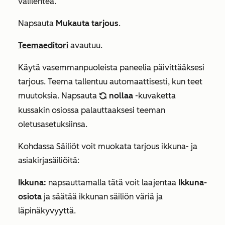
välilehteä.
Napsauta
Mukauta tarjous
.
Teemaeditori
avautuu.
Käytä vasemmanpuoleista paneelia päivittääksesi
tarjous. Teema tallentuu automaattisesti, kun teet
muutoksia. Napsauta
nollaa
-kuvaketta
refresh
kussakin osiossa palauttaaksesi teeman
oletusasetuksiinsa.
Kohdassa
Säiliöt
voit muokata tarjous ikkuna- ja
asiakirjasäiliöitä:
Ikkuna:
napsauttamalla tätä voit laajentaa
Ikkuna-
osiota
ja säätää ikkunan säiliön väriä ja
läpinäkyvyyttä.