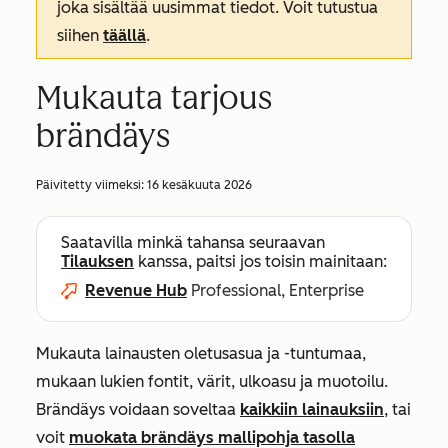
joka sisältää uusimmat tiedot. Voit tutustua
siihen
täällä
.
Mukauta tarjous
brändäys
Päivitetty viimeksi:
16 kesäkuuta 2026
Saatavilla minkä tahansa seuraavan
Tilauksen
kanssa, paitsi jos toisin mainitaan:
Revenue Hub
Professional, Enterprise
Mukauta lainausten oletusasua ja -tuntumaa,
mukaan lukien fontit, värit, ulkoasu ja muotoilu.
Brändäys voidaan soveltaa
kaikkiin lainauksiin
, tai
voit
muokata brändäys mallipohja tasolla