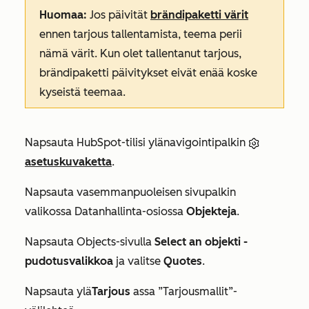
Huomaa:
Jos päivität
brändipaketti värit
ennen tarjous tallentamista, teema perii
nämä värit. Kun olet tallentanut tarjous,
brändipaketti päivitykset eivät enää koske
kyseistä teemaa.
Napsauta HubSpot-tilisi ylänavigointipalkin
asetuskuvaketta
.
Napsauta vasemmanpuoleisen sivupalkin
valikossa
Datanhallinta-osiossa
Objekteja
.
Napsauta Objects-sivulla
Select an objekti -
pudotusvalikkoa
ja valitse
Quotes
.
Napsauta ylä
Tarjous
assa ”Tarjousmallit”-