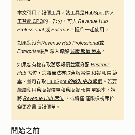
本文引用了報價工具，該工具是HubSpot
的人
工智能 CPQ
的一部分，可與
Revenue Hub
Professional
或
Enterprise
帳戶 一起使用。
如果您沒有
Revenue Hub
Professional
或
Enterprise
帳戶 深入瞭解
舊版 報價 範本
。
如果您有權存取舊版報價並獲分配
Revenue
Hub
席位
，您將無法存取舊版報價
和報 報價 範
本
，並可存取
HubSpot
的收
入
中心
報價
。若要
繼續使用舊版報價單和舊版報 報價 單範本，請
將
Revenue Hub
席位
，或將僅 僅限檢視席位
變更為舊版報價單。
開始之前