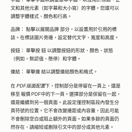
文和其他元素（如字幕和大小寫）的字體。您還可以
調整字體樣式、顏色和行高。
品牌：
點擊以展開
品牌
部分，以設置用於引用的標
誌。在標誌圖片旁邊，設定替代文字、寬度和高度。
按
鈕：
單擊按
鈕
以調整按鈕的形狀、顏色、狀態
（例如，默認值、懸停）和字體。
連結：
單擊
連
結以調整連結顏色和格式。
在
PDF版面配置
下，控制部分是停留在一頁上，還是
移至 報價 PDF中的下一頁。選擇部分是保留在一起，
還是繼續到另一個頁面。此設定僅控制區段內發生分
頁符號的位置。它不會改變邊距或內容量，因此可能
不會刪除空白或阻止額外的頁面。如果多餘的頁面仍
然存在，請縮短或刪除引文中的部分或其他元素。