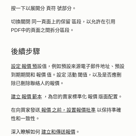
按一下以展開分
頁符
號部分。
切換關閉
同一頁面上的保留
區段，以允許在引用
PDF中的頁面之間拆分區段。
後續步驟
設定 報價 預
設值，例如預設來源電子郵件地址、預設
到期期間和 報價 值。設定 活動 閾值，以及是否應刪
除已刪除聯絡人的報價。
建立 報價 範本
，為您的賣家標準化 報價 版面配置。
在向買家發送
報價 之前，設置報價批準
以保持準確
性和一致性。
深入瞭解如何
建立
和傳送報價
。