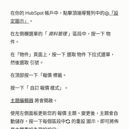
在你的 HubSpot 帳戶中，點擊頂端導覽列中的
「設
定圖示」
。
在左側欄選單的「
資料管理
」區段中，按一下
物
件
。
在「物件」頁面上，按一下
選取 物件
下拉式選單，
然後選取
引號
。
在頂部按一下「
報價
標籤。
按一下「
自訂 報價 樣式
」。
主題編輯器
將會開啟。
使用左側面板更新您的 報價 主題。變更後，主題會自
動儲存。按一下每個區段中
的重設
圖示，即可將佈
refresh