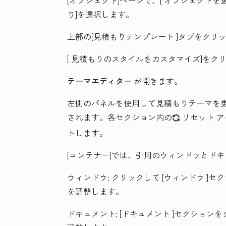
[オブジェクト]ページで、[
オブジェクトを
り
]を選択します。
上部の[
見積もりテンプレート
]タブをクリ
[
見積もりのスタイルをカスタマイズ
]をク
テーマエディター
が開きます。
左側のパネルを使用して見積もりテーマを
されます。各セクション内の
リセット
ア
refresh
トします。
[コンテナー]
では、引用のウィンドウとドキ
ウィンドウ:
クリックして
[ウィンドウ
]セ
を調整します。
ドキュメント:
[
ドキュメント
]セクションを