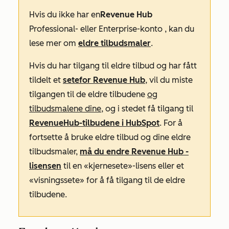
Hvis du ikke har en
Revenue Hub
Professional- eller
Enterprise-konto
, kan du
lese mer om
eldre tilbudsmaler
.
Hvis du har tilgang til eldre tilbud og har fått
tildelt et
sete
for Revenue Hub
, vil du miste
tilgangen til de eldre tilbudene
og
tilbudsmalene dine
, og i stedet få tilgang til
Revenue
Hub-tilbudene
i HubSpot
. For å
fortsette å bruke eldre tilbud og dine eldre
tilbudsmaler,
må du endre
Revenue Hub
-
lisensen
til en «kjernesete»-lisens eller et
«visningssete» for å få tilgang til de eldre
tilbudene.