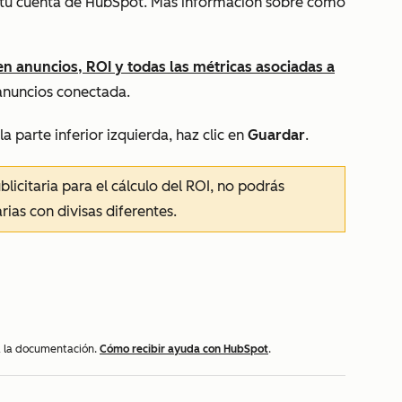
e tu cuenta de HubSpot. Más información sobre cómo
en anuncios, ROI y todas las métricas asociadas a
 anuncios conectada.
a parte inferior izquierda, haz clic en
Guardar
.
ublicitaria para el cálculo del ROI, no podrás
rias con divisas diferentes.
 a la documentación.
Cómo recibir ayuda con HubSpot
.