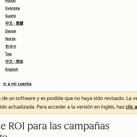
Polski
Svenska
Suomi
中文 - 繁體
Dansk
Norsk
한국어
ไทย
中文 - 简体
English
Ir a mi cuenta
és de un software y es posible que no haya sido revisado.
La v
sido actualizada. Para acceder a la versión en inglés, haz
clic 
de ROI para las campañas