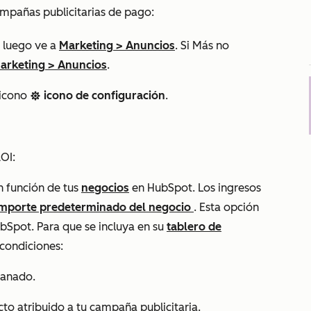
campañas publicitarias de pago:
 luego ve a
Marketing
>
Anuncios
. Si
Más
no
arketing
>
Anuncios
.
l icono
icono de configuración
.
settings
OI:
n función de tus
negocios
en HubSpot. Los ingresos
Importe predeterminado del negocio
. Esta opción
bSpot. Para que se incluya en su
tablero de
 condiciones:
ganado.
to atribuido a tu campaña publicitaria.