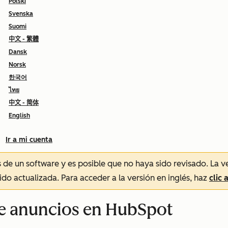
Polski
Svenska
Suomi
中文 - 繁體
Dansk
Norsk
한국어
ไทย
中文 - 简体
English
Ir a mi cuenta
és de un software y es posible que no haya sido revisado.
La v
sido actualizada. Para acceder a la versión en inglés, haz
clic 
e anuncios en HubSpot