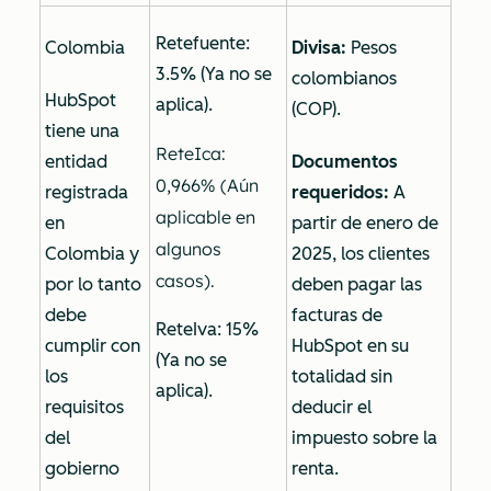
Retefuente:
Colombia
Divisa:
Pesos
3.5% (Ya no se
colombianos
HubSpot
aplica).
(COP).
tiene una
ReteIca:
entidad
Documentos
0,966% (Aún
registrada
requeridos:
A
aplicable en
en
partir de enero de
algunos
Colombia y
2025, los clientes
casos).
por lo tanto
deben pagar las
debe
facturas de
ReteIva: 15%
cumplir con
HubSpot en su
(Ya no se
los
totalidad sin
aplica).
requisitos
deducir el
del
impuesto sobre la
gobierno
renta.