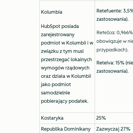
Retefuente: 3,5%
Kolumbia
zastosowania).
HubSpot posiada
ReteIca: 0,966%
zarejestrowany
obowiązuje w ni
podmiot w Kolumbii i w
przypadkach).
związku z tym musi
przestrzegać lokalnych
ReteIva: 15% (ni
wymogów rządowych
zastosowania).
oraz działa w Kolumbii
jako podmiot
samodzielnie
pobierający podatek.
Kostaryka
25%
Republika Dominikany
Zazwyczaj 27%