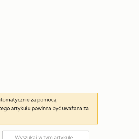
automatycznie za pomocą
tego artykułu powinna być uważana za