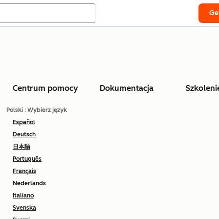
Ge
Centrum pomocy
Dokumentacja
Szkoleni
Polski
: Wybierz język
Español
Deutsch
日本語
Português
Français
Nederlands
Italiano
Svenska