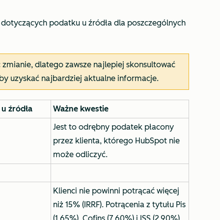
ji dotyczących podatku u źródła dla poszczególnych
zmianie, dlatego zawsze najlepiej skonsultować
y uzyskać najbardziej aktualne informacje.
u źródła
Ważne kwestie
Jest to odrębny podatek płacony
przez klienta, którego HubSpot nie
może odliczyć.
Klienci nie powinni potrącać więcej
niż 15% (IRRF). Potrącenia z tytułu Pis
(1,65%), Cofins (7,60%) i ISS (2,90%)