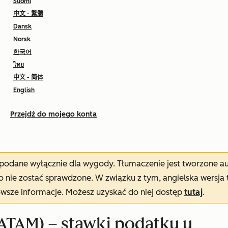
Suomi
中文 - 繁體
Dansk
Norsk
한국어
ไทย
中文 - 简体
English
Przejdź do mojego konta
t podane wyłącznie dla wygody. Tłumaczenie jest tworzone 
nie zostać sprawdzone. W związku z tym, angielska wersja 
owsze informacje. Możesz uzyskać do niej dostęp
tutaj
.
ATAM) – stawki podatku u