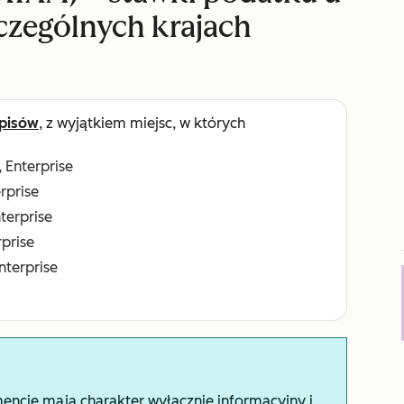
czególnych krajach
pisów
, z wyjątkiem miejsc, w których
, Enterprise
erprise
nterprise
rprise
Enterprise
encie mają charakter wyłącznie informacyjny i