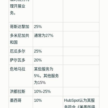
理开展业
务。
哥斯达黎加
25%
多米尼加共
通常为27%
和国
厄瓜多尔
25%
萨尔瓦多
20%
危地马拉
某些服务为
5%，其他服务
为
15%
洪都拉斯
10%-25%
墨西哥
10%
HubSpot认为其服
务符合
《美墨所得