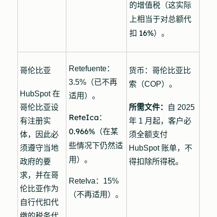
的增值税（这实际
上相当于对总额代
扣 16%）。
Retefuente：
哥伦比亚
货币：
哥伦比亚比
3.5%（已不再
索（COP）。
HubSpot 在
适用）。
哥伦比亚设
所需文件：
自 2025
ReteIca：
有注册实
年 1 月起，客户必
0.966%（在某
体，因此必
须全额支付
些情况下仍然适
须遵守当地
HubSpot 账单，不
用）。
政府的要
得扣除所得税。
求，并在哥
ReteIva：15%
伦比亚作为
（不再适用）。
自行代扣代
缴的税务代