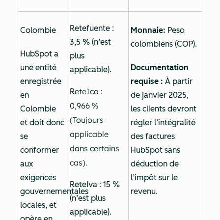
Retefuente :
Colombie
Monnaie:
Peso
3,5 % (n’est
colombiens (COP).
HubSpot a
plus
une entité
Documentation
applicable).
enregistrée
requise :
À partir
eteIca :
R
en
de janvier 2025,
0,966 %
Colombie
les clients devront
(Toujours
et doit donc
régler l’intégralité
applicable
se
des factures
dans certains
conformer
HubSpot sans
cas).
aux
déduction de
exigences
l’impôt sur le
ReteIva : 15 %
gouvernementales
revenu.
(n’est plus
locales, et
applicable).
opère en