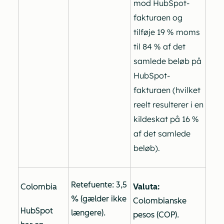
mod HubSpot-
fakturaen og
tilføje 19 % moms
til 84 % af det
samlede beløb på
HubSpot-
fakturaen (hvilket
reelt resulterer i en
kildeskat på 16 %
af det samlede
beløb).
Retefuente: 3,5
Colombia
Valuta:
% (gælder ikke
Colombianske
HubSpot
længere).
pesos (COP).