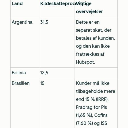
Land
Kildeskatteprocent
Vigtige
overvejelser
Argentina
31,5
Dette er en
separat skat, der
betales af kunden,
og den kan ikke
fratrækkes af
Hubspot.
Bolivia
12,5
Brasilien
15
Kunder må ikke
tilbageholde mere
end 15 % (IRRF).
Fradrag for Pis
(1,65 %), Cofins
(7,60 %) og ISS