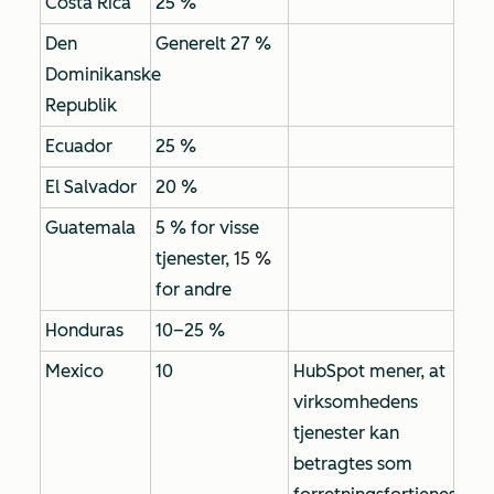
Costa Rica
25 %
Den
Generelt 27 %
Dominikanske
Republik
Ecuador
25 %
El Salvador
20 %
Guatemala
5 % for visse
tjenester,
15 %
for andre
Honduras
10–25 %
Mexico
10
HubSpot mener, at
virksomhedens
tjenester kan
betragtes som