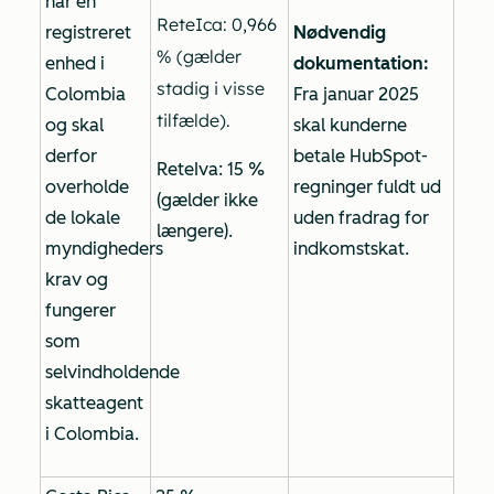
har en
ReteIca: 0,966
registreret
Nødvendig
% (gælder
enhed i
dokumentation:
stadig i visse
Colombia
Fra januar 2025
tilfælde).
og skal
skal kunderne
derfor
betale HubSpot-
ReteIva: 15 %
overholde
regninger fuldt ud
(gælder ikke
de lokale
uden fradrag for
længere).
myndigheders
indkomstskat.
krav og
fungerer
som
selvindholdende
skatteagent
i Colombia.