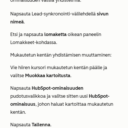
ominaisuuden välisiä yhdistelmiä.
Napsauta
Lead-synkronointi-välilehdellä
sivun
nimeä
.
Etsi ja napsauta
lomaketta
oikean paneelin
Lomakkeet-kohdassa
.
Mukautetun kentän yhdistämisen muuttaminen:
Vie hiiren kursori mukautetun kentän päälle ja
valitse
Muokkaa kartoitusta
.
Napsauta
HubSpot-ominaisuuden
pudotusvalikkoa ja valitse sitten uusi
HubSpot-
ominaisuus
, johon haluat kartoittaa mukautetun
kentän.
Napsauta
Tallenna
.