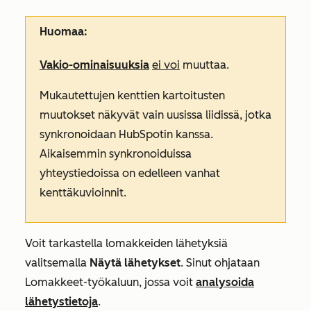
Huomaa:
Vakio-ominaisuuksia
ei voi
muuttaa.
Mukautettujen kenttien kartoitusten
muutokset näkyvät vain uusissa liidissä, jotka
synkronoidaan HubSpotin kanssa.
Aikaisemmin synkronoiduissa
yhteystiedoissa on edelleen vanhat
kenttäkuvioinnit.
Voit tarkastella lomakkeiden lähetyksiä
valitsemalla
Näytä lähetykset
. Sinut ohjataan
Lomakkeet-työkaluun, jossa voit
analysoida
lähetystietoja
.