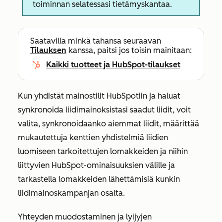
toiminnan selatessasi tietämyskantaa.
Saatavilla minkä tahansa seuraavan
Tilauksen
kanssa, paitsi jos toisin mainitaan:
Kaikki tuotteet ja HubSpot-tilaukset
Kun yhdistät mainostilit HubSpotiin ja haluat
synkronoida liidimainoksistasi saadut liidit, voit
valita, synkronoidaanko aiemmat liidit, määrittää
mukautettuja kenttien yhdistelmiä liidien
luomiseen tarkoitettujen lomakkeiden ja niihin
liittyvien HubSpot-ominaisuuksien välille ja
tarkastella lomakkeiden lähettämisiä kunkin
liidimainoskampanjan osalta.
Yhteyden muodostaminen ja lyijyjen