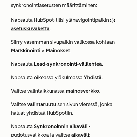
synkronointiasetusten määrittäminen:
Napsauta HubSpot-tilisi ylänavigointipalkin
asetuskuvaketta
.
Siirry vasemman sivupalkin valikossa kohtaan
Markkinointi
>
Mainokset
.
Napsauta
Lead-synkronointi-välilehteä
.
Napsauta oikeassa yläkulmassa
Yhdistä
.
Valitse valintaikkunassa
mainosverkko
.
Valitse
valintaruutu
sen sivun vieressä, jonka
haluat yhdistää HubSpotiin.
Napsauta
Synkronoinnin aikaväli
-
pudotusvalikkoa ja valitse
aikaväli
: