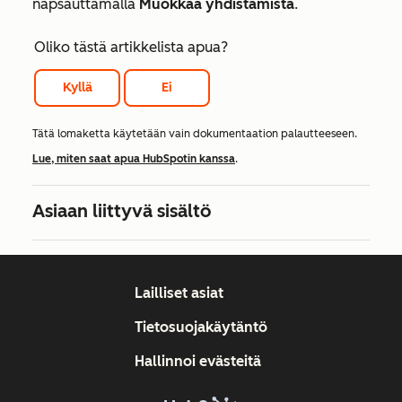
napsauttamalla
Muokkaa yhdistämistä
.
Oliko tästä artikkelista apua?
Kyllä
Ei
Tätä lomaketta käytetään vain dokumentaation palautteeseen.
Lue, miten saat apua HubSpotin kanssa
.
Asiaan liittyvä sisältö
Lailliset asiat
Tietosuojakäytäntö
Hallinnoi evästeitä