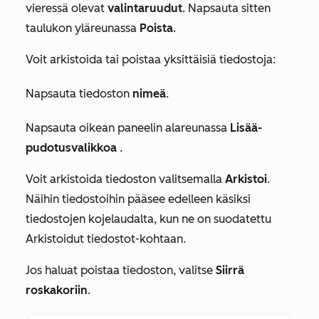
vieressä olevat
valintaruudut
. Napsauta sitten
taulukon yläreunassa
Poista
.
Voit arkistoida tai poistaa yksittäisiä tiedostoja:
Napsauta tiedoston
nimeä
.
Napsauta oikean paneelin alareunassa
Lisää-
pudotusvalikkoa
.
Voit arkistoida tiedoston valitsemalla
Arkistoi
.
Näihin tiedostoihin pääsee edelleen käsiksi
tiedostojen kojelaudalta, kun ne on suodatettu
Arkistoidut tiedostot
-kohtaan.
Jos haluat poistaa tiedoston, valitse
Siirrä
roskakoriin
.