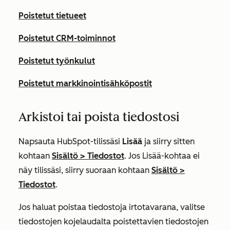
Poistetut tietueet
Poistetut CRM-toiminnot
Poistetut työnkulut
Poistetut markkinointisähköpostit
Arkistoi tai poista tiedostosi
Napsauta HubSpot-tilissäsi
Lisää
ja siirry sitten
kohtaan
Sisältö
>
Tiedostot
. Jos
Lisää
-kohtaa ei
näy tilissäsi, siirry suoraan kohtaan
Sisältö
>
Tiedostot
.
Jos haluat poistaa tiedostoja irtotavarana, valitse
tiedostojen kojelaudalta poistettavien tiedostojen