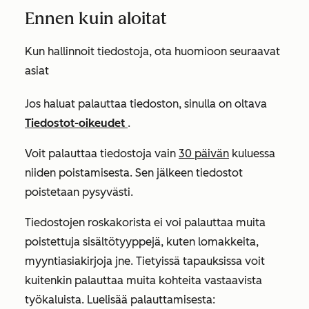
Ennen kuin aloitat
Kun hallinnoit tiedostoja, ota huomioon seuraavat
asiat
Jos haluat palauttaa tiedoston, sinulla on oltava
Tiedostot-oikeudet
.
Voit palauttaa tiedostoja vain
30 päivän
kuluessa
niiden poistamisesta. Sen jälkeen tiedostot
poistetaan pysyvästi.
Tiedostojen roskakorista ei voi palauttaa muita
poistettuja sisältötyyppejä, kuten lomakkeita,
myyntiasiakirjoja jne. Tietyissä tapauksissa voit
kuitenkin palauttaa muita kohteita vastaavista
työkaluista. Lue
lisää palauttamisesta: