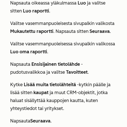
Napsauta oikeassa yläkulmassa
Luo
ja valitse
sitten
Luo raportti
.
Valitse vasemmanpuoleisesta sivupalkin valikosta
Mukautettu raportti
. Napsauta sitten
Seuraava
.
Valitse vasemmanpuoleisessa sivupalkin valikossa
Luo oma raportti
.
Napsauta
Ensisijainen tietolähde
-
pudotusvalikkoa ja valitse
Tavoitteet
.
Kytke
Lisää muita tietolähteitä
-kytkin päälle ja
lisää sitten
kaupat
ja muut CRM-objektit, jotka
haluat sisällyttää kauppojen kautta, kuten
yhteystiedot tai yritykset.
Napsauta
Seuraava
.