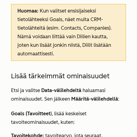
Huomaa:
Kun valitset ensisijaiseksi
tietolähteeksi
Goals
, näet muita CRM-
tietolähteitä (esim. Contacts, Companies).
Nämä voidaan liittää vain
Diilien
kautta,
joten kun lisäät jonkin niistä,
Diilit
lisätään
automaattisesti.
Lisää tärkeimmät ominaisuudet
Etsi ja valitse
Data-välilehdeltä
haluamasi
ominaisuudet. Sen jälkeen
Määritä-välilehdellä
:
Goals (Tavoitteet
), lisää keskeiset
tavoiteominaisuudet, kuten:
Tavoitekohde:
tavoitearvo, jota seuraat.