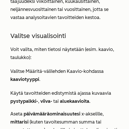
taajuudeksi viikoittainen, kuukausittainen,
neljännesvuosittainen tai vuosittainen, jotta se
vastaa analysoitavien tavoitteiden kestoa.
Valitse visualisointi
Voit valita, miten tietosi näytetään (esim. kaavio,
taulukko):
Valitse
Määritä-välilehden
Kaavio-kohdassa
kaaviotyyppi
.
Käytä tavoitteiden edistymistä ajassa kuvaavia
pystypalkki-
,
viiva-
tai
aluekaavioita
.
Aseta
päivämääräominaisuutesi
x-akselille,
mittarisi
(kuten tavoitesumman summa tai