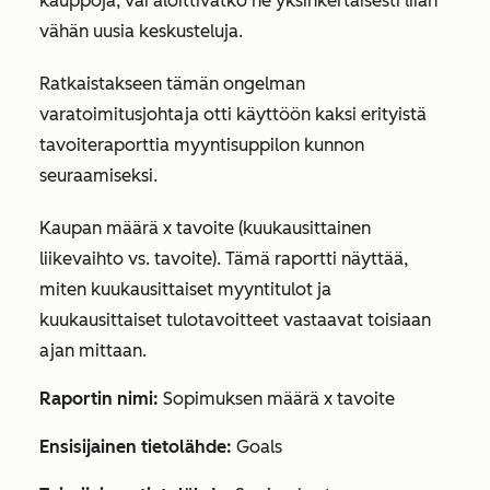
kauppoja, vai aloittivatko he yksinkertaisesti liian
vähän uusia keskusteluja.
Ratkaistakseen tämän ongelman
varatoimitusjohtaja otti käyttöön kaksi erityistä
tavoiteraporttia myyntisuppilon kunnon
seuraamiseksi.
Kaupan määrä x tavoite (kuukausittainen
liikevaihto vs. tavoite). Tämä raportti näyttää,
miten kuukausittaiset myyntitulot ja
kuukausittaiset tulotavoitteet vastaavat toisiaan
ajan mittaan.
Raportin nimi:
Sopimuksen määrä x tavoite
Ensisijainen tietolähde:
Goals