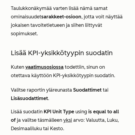
Taulukkonäkymää varten lisää nämä samat
ominaisuudet
sarakkeet-osioon
, jotta voit näyttää
jokaisen tavoitetietueen ja siihen liittyvät
sopimukset.
Lisää KPI-yksikkötyypin suodatin
Kuten
vaatimusosiossa
todettiin, sinun on
otettava käyttöön KPI-yksikkötyypin suodatin.
Valitse raportin yläreunasta
Suodattimet
tai
Lisäsuodattimet
.
Lisää suodatin
KPI Unit Type
using
is
equal to all
of
ja valitse täsmälleen
yksi
arvo: Valuutta, Luku,
Desimaaliluku tai Kesto.