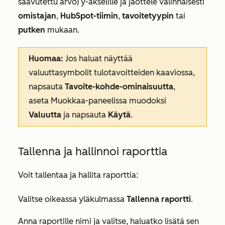
saavutettu arvo) y-akselille ja jaottele valinnaisesti
omistajan
,
HubSpot-tiimin
,
tavoitetyypin
tai
putken
mukaan.
Huomaa:
Jos haluat näyttää
valuuttasymbolit tulotavoitteiden kaaviossa,
napsauta
Tavoite-kohde-ominaisuutta
,
aseta
Muokkaa-paneelissa
muodoksi
Valuutta
ja
napsauta
Käytä
.
Tallenna ja hallinnoi raporttia
Voit tallentaa ja hallita raporttia:
Valitse oikeassa yläkulmassa
Tallenna raportti
.
Anna raportille nimi ja valitse, haluatko lisätä sen