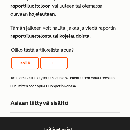
raporttiluetteloon
vai uuteen tai olemassa
olevaan
kojelautaan
.
Tämän jälkeen voit hallita, jakaa ja viedä raportin
raporttiluettelosta
tai
kojelaudoista
.
Oliko tästä artikkelista apua?
Kyllä
Ei
Tätä lomaketta käytetään vain dokumentaation palautteeseen.
Lue, miten saat apua HubSpotin kanssa
.
Asiaan liittyvä sisältö
Lailliset asiat