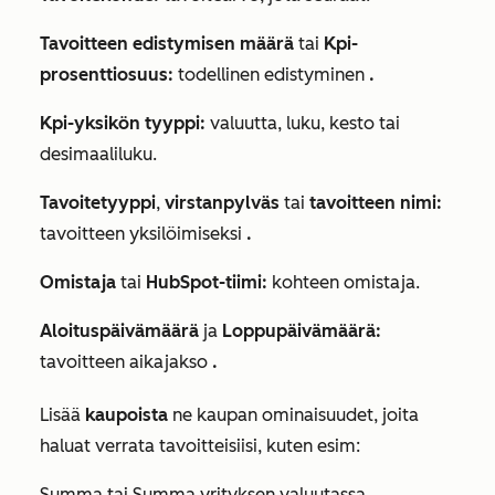
Tavoitteen edistymisen määrä
tai
Kpi-
prosenttiosuus:
todellinen edistyminen
.
Kpi-yksikön tyyppi:
valuutta, luku, kesto tai
desimaaliluku.
Tavoitetyyppi
,
virstanpylväs
tai
tavoitteen nimi:
tavoitteen yksilöimiseksi
.
Omistaja
tai
HubSpot-tiimi:
kohteen omistaja.
Aloituspäivämäärä
ja
Loppupäivämäärä:
tavoitteen aikajakso
.
Lisää
kaupoista
ne kaupan ominaisuudet, joita
haluat verrata tavoitteisiisi, kuten esim:
Summa tai Summa yrityksen valuutassa