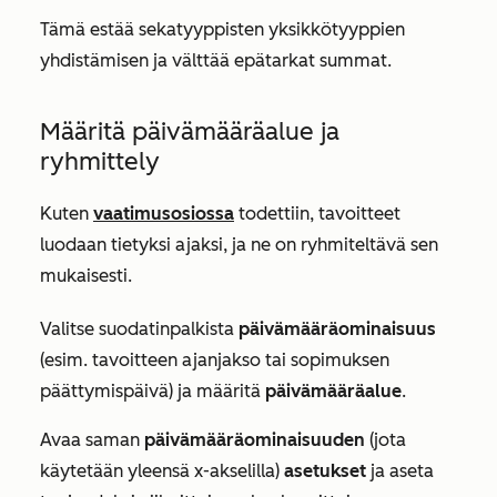
Tämä estää sekatyyppisten yksikkötyyppien
yhdistämisen ja välttää epätarkat summat.
Määritä päivämääräalue ja
ryhmittely
Kuten
vaatimusosiossa
todettiin, tavoitteet
luodaan tietyksi ajaksi, ja ne on ryhmiteltävä sen
mukaisesti.
Valitse suodatinpalkista
päivämääräominaisuus
(esim. tavoitteen ajanjakso tai sopimuksen
päättymispäivä) ja määritä
päivämääräalue
.
Avaa saman
päivämääräominaisuuden
(jota
käytetään yleensä x-akselilla)
asetukset
ja aseta