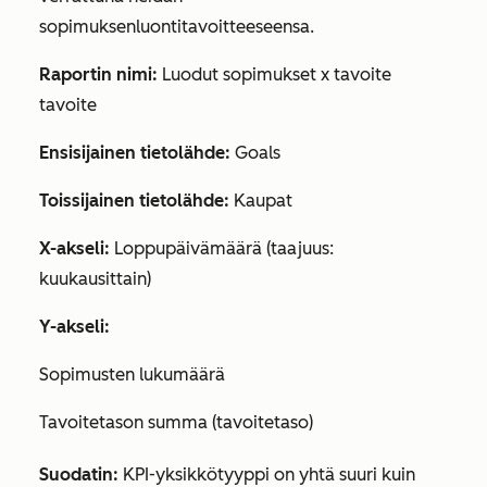
sopimuksenluontitavoitteeseensa.
Raportin nimi:
Luodut sopimukset x tavoite
tavoite
Ensisijainen tietolähde:
Goals
Toissijainen tietolähde:
Kaupat
X-akseli:
Loppupäivämäärä (taajuus:
kuukausittain)
Y-akseli:
Sopimusten lukumäärä
Tavoitetason summa (tavoitetaso)
Suodatin:
KPI-yksikkötyyppi on yhtä suuri kuin