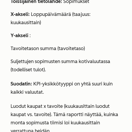
Toissijainen tietolähde:
Sopimukset
X-akseli:
Loppupäivämäärä (taajuus:
kuukausittain)
Y-akseli
:
Tavoitetason summa (tavoitetaso)
Suljettujen sopimusten summa kotivaluutassa
(todelliset tulot).
Suodatin:
KPI-yksikkötyyppi on yhtä suuri kuin
kaikki
valuutat
.
Luodut kaupat x tavoite (kuukausittain luodut
kaupat vs. tavoite). Tämä raportti näyttää, kuinka
monta sopimusta tiimisi loi kuukausittain
verrattuna heidän