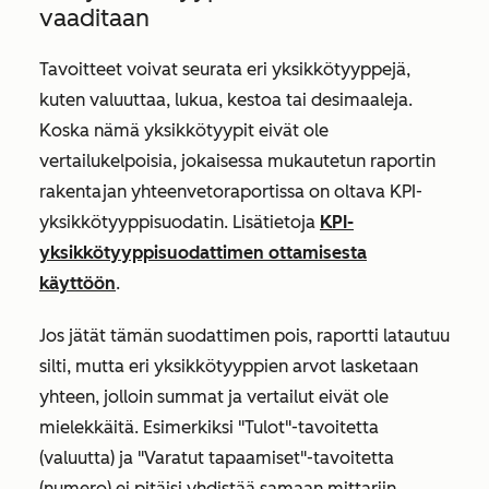
vaaditaan
Tavoitteet voivat seurata eri yksikkötyyppejä,
kuten valuuttaa, lukua, kestoa tai desimaaleja.
Koska nämä yksikkötyypit eivät ole
vertailukelpoisia, jokaisessa mukautetun raportin
rakentajan yhteenvetoraportissa on oltava
KPI-
yksikkötyyppisuodatin
. Lisätietoja
KPI-
yksikkötyyppisuodattimen ottamisesta
käyttöön
.
Jos jätät tämän suodattimen pois, raportti latautuu
silti, mutta eri yksikkötyyppien arvot lasketaan
yhteen, jolloin summat ja vertailut eivät ole
mielekkäitä. Esimerkiksi "Tulot"-tavoitetta
(valuutta) ja "Varatut tapaamiset"-tavoitetta
(numero) ei pitäisi yhdistää samaan mittariin.