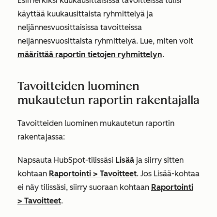
Esimerkiksi kuukausittaisissa tavoitteissa tulisi
käyttää kuukausittaista ryhmittelyä ja
neljännesvuosittaisissa tavoitteissa
neljännesvuosittaista ryhmittelyä. Lue, miten voit
määrittää raportin tietojen ryhmittelyn
.
Tavoitteiden luominen
mukautetun raportin rakentajalla
Tavoitteiden luominen mukautetun raportin
rakentajassa:
Napsauta HubSpot-tilissäsi
Lisää
ja siirry sitten
kohtaan
Raportointi
>
Tavoitteet
. Jos
Lisää
-kohtaa
ei näy tilissäsi, siirry suoraan kohtaan
Raportointi
>
Tavoitteet
.