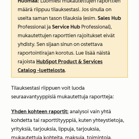
Huomaa:
Luomiesi mukautettujen raporttien
määrä riippuu tilauksestasi. Jos sinulla on
useita saman tason tilauksia (esim.
Sales Hub
Professional
ja
Service Hub
Professional
),
mukautettujen raporttien rajoitukset eivät
yhdisty. Sen sijaan sinun on ostettava
raportointirajan
korotus
.
Lue
lisää näistä
rajoista
HubSpot Product & Services
Catalog -luettelosta
.
Tilauksestasi riippuen voit luoda
seuraavantyyppisiä mukautettuja raportteja:
Yhden kohteen raportit:
analysoi vain yhtä
kohdetta tai raporttityyppiä, kuten yhteystietoja,
yrityksiä, tarjouksia, lippuja, tarjouksia,
mukautettuja kohteita, maksuja, toimintoja,