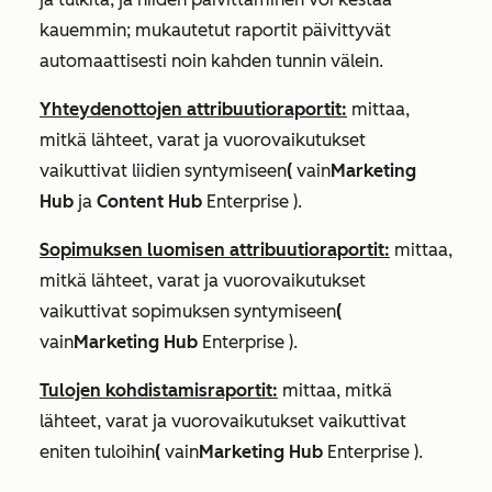
kauemmin; mukautetut raportit päivittyvät
automaattisesti noin kahden tunnin välein.
Yhteydenottojen attribuutioraportit:
mittaa,
mitkä lähteet, varat ja vuorovaikutukset
vaikuttivat liidien syntymiseen
(
vain
Marketing
Hub
ja
Content Hub
Enterprise
).
Sopimuksen luomisen attribuutioraportit:
mittaa,
mitkä lähteet, varat ja vuorovaikutukset
vaikuttivat sopimuksen syntymiseen
(
vain
Marketing Hub
Enterprise
).
Tulojen kohdistamisraportit:
mittaa, mitkä
lähteet, varat ja vuorovaikutukset vaikuttivat
eniten tuloihin
(
vain
Marketing Hub
Enterprise
).