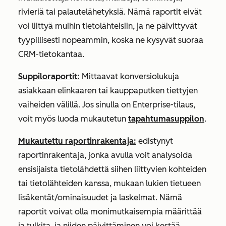
rivieriä tai palautelähetyksiä. Nämä raportit eivät
voi liittyä muihin tietolähteisiin, ja ne päivittyvät
tyypillisesti nopeammin, koska ne kysyvät suoraa
CRM-tietokantaa.
Suppiloraportit:
Mittaavat konversiolukuja
asiakkaan elinkaaren tai kauppaputken tiettyjen
vaiheiden välillä. Jos sinulla on
Enterprise-tilaus
,
voit myös luoda mukautetun
tapahtumasuppilon
.
Mukautettu raportinrakentaja:
edistynyt
raportinrakentaja, jonka avulla voit analysoida
ensisijaista tietolähdettä siihen liittyvien kohteiden
tai tietolähteiden kanssa, mukaan lukien tietueen
lisäkentät/ominaisuudet ja laskelmat. Nämä
raportit voivat olla monimutkaisempia määrittää
ja tulkita, ja niiden päivittäminen voi kestää