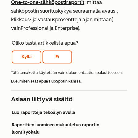
One-to-one-sähköpostiraportit
: mittaa
sähköpostin suorituskykyä seuraamalla avaus-,
klikkaus- ja vastausprosentteja ajan mittaan
(
vain
Professional
ja
Enterprise
)
.
Oliko tästä artikkelista apua?
Kyllä
Ei
Tätä lomaketta käytetään vain dokumentaation palautteeseen.
Lue, miten saat apua HubSpotin kanssa
.
Asiaan liittyvä sisältö
Luo raportteja tekoälyn avulla
Raporttien luominen mukautetun raportin
luontityökalu