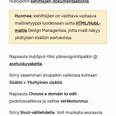
HubSpotin
kehittäjien dokumentaatiosta
.
Huomaa:
kehittäjien on valittava vastaava
mallinetyyppi luodessaan uutta
HTML/HubL-
mallia
Design Managerissa, jotta malli näkyy
yksityisen sisällön asetuksissa.
Napsauta HubSpot-tilisi ylänavigointipalkin
asetuskuvaketta
.
Siirry vasemman sivupalkin valikossa kohtaan
Sisältö > Yksityinen sisältö
.
Napsauta
Choose a domain to edit
-
pudotusvalikkoa ja valitse
verkkotunnus
.
Siirry
Sivut-välilehdelle
. Voit muokata seuraavia