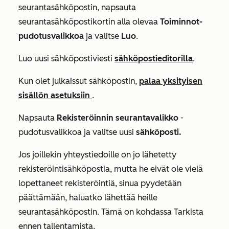
seurantasähköpostin, napsauta
seurantasähköpostikortin alla olevaa
Toiminnot-
pudotusvalikkoa
ja valitse
Luo
.
Luo uusi sähköpostiviesti
sähköpostieditorilla
.
Kun olet julkaissut sähköpostin,
palaa yksityisen
sisällön
asetuksiin
.
Napsauta
Rekisteröinnin seurantavalikko
-
pudotusvalikkoa ja valitse uusi
sähköposti.
Jos joillekin yhteystiedoille on jo lähetetty
rekisteröintisähköpostia, mutta he eivät ole vielä
lopettaneet rekisteröintiä, sinua pyydetään
päättämään, haluatko lähettää heille
seurantasähköpostin. Tämä on
kohdassa Tarkista
ennen tallentamista
.