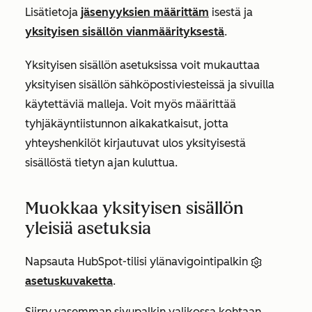
Lisätietoja
jäsenyyksien määrittäm
isestä ja
yksityisen sisällön vianmäärityksestä
.
Yksityisen sisällön asetuksissa voit mukauttaa
yksityisen sisällön sähköpostiviesteissä ja sivuilla
käytettäviä malleja. Voit myös määrittää
tyhjäkäyntiistunnon aikakatkaisut, jotta
yhteyshenkilöt kirjautuvat ulos yksityisestä
sisällöstä tietyn ajan kuluttua.
Muokkaa yksityisen sisällön
yleisiä asetuksia
Napsauta HubSpot-tilisi ylänavigointipalkin
asetuskuvaketta
.
Siirry vasemman sivupalkin valikossa kohtaan