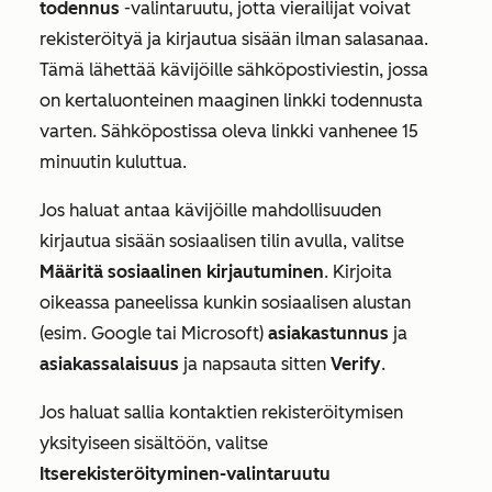
todennus
-valintaruutu, jotta vierailijat voivat
rekisteröityä ja kirjautua sisään ilman salasanaa.
Tämä lähettää kävijöille sähköpostiviestin, jossa
on kertaluonteinen maaginen linkki todennusta
varten. Sähköpostissa oleva linkki vanhenee 15
minuutin kuluttua.
Jos haluat antaa kävijöille mahdollisuuden
kirjautua sisään sosiaalisen tilin avulla, valitse
Määritä sosiaalinen kirjautuminen
. Kirjoita
oikeassa paneelissa kunkin sosiaalisen alustan
(esim.
Google
tai
Microsoft
)
asiakastunnus
ja
asiakassalaisuus
ja napsauta sitten
Verify
.
Jos haluat sallia kontaktien rekisteröitymisen
yksityiseen sisältöön, valitse
Itserekisteröityminen-valintaruutu