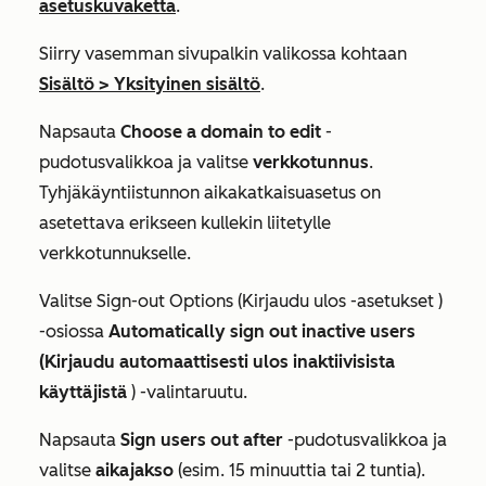
asetuskuvaketta
.
Siirry vasemman sivupalkin valikossa kohtaan
Sisältö > Yksityinen sisältö
.
Napsauta
Choose a domain to edit
-
pudotusvalikkoa ja valitse
verkkotunnus
.
Tyhjäkäyntiistunnon aikakatkaisuasetus on
asetettava erikseen kullekin liitetylle
verkkotunnukselle.
Valitse
Sign-out Options (Kirjaudu ulos -asetukset
)
-osiossa
Automatically sign out inactive users
(Kirjaudu automaattisesti ulos inaktiivisista
käyttäjistä
) -valintaruutu.
Napsauta
Sign users out after
-pudotusvalikkoa ja
valitse
aikajakso
(esim.
15 minuuttia
tai
2 tuntia
).