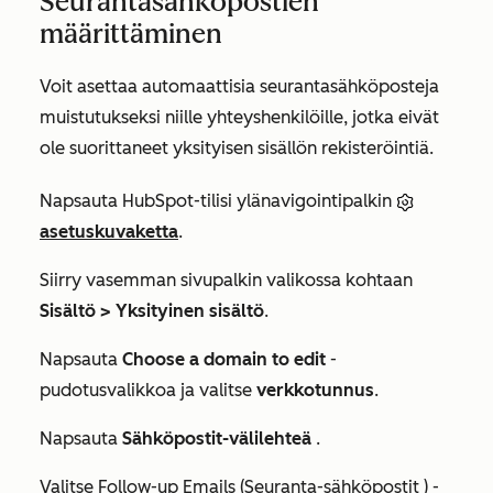
Seurantasähköpostien
määrittäminen
Voit asettaa automaattisia seurantasähköposteja
muistutukseksi niille yhteyshenkilöille, jotka eivät
ole suorittaneet yksityisen sisällön rekisteröintiä.
Napsauta HubSpot-tilisi ylänavigointipalkin
asetuskuvaketta
.
Siirry vasemman sivupalkin valikossa kohtaan
Sisältö > Yksityinen sisältö
.
Napsauta
Choose a domain to edit
-
pudotusvalikkoa ja valitse
verkkotunnus
.
Napsauta
Sähköpostit-välilehteä
.
Valitse
Follow-up Emails (Seuranta-sähköpostit
) -