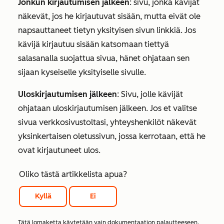
Jonkun kirjautumisen jälkeen
: sivu, jonka kävijät
näkevät, jos he kirjautuvat sisään, mutta eivät ole
napsauttaneet tietyn yksityisen sivun linkkiä. Jos
kävijä kirjautuu sisään katsomaan tiettyä
salasanalla suojattua sivua, hänet ohjataan sen
sijaan kyseiselle yksityiselle sivulle.
Uloskirjautumisen jälkeen
: Sivu, jolle kävijät
ohjataan uloskirjautumisen jälkeen. Jos et valitse
sivua verkkosivustoltasi, yhteyshenkilöt näkevät
yksinkertaisen oletussivun, jossa kerrotaan, että he
ovat kirjautuneet ulos.
Oliko tästä artikkelista apua?
Kyllä
Ei
Tätä lomaketta käytetään vain dokumentaation palautteeseen.