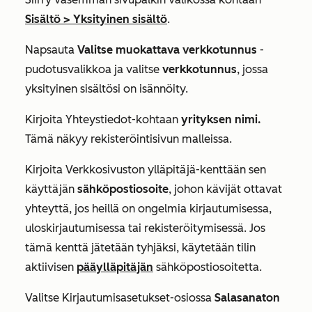
Sisältö > Yksityinen sisältö
.
Napsauta
Valitse muokattava verkkotunnus
-
pudotusvalikkoa ja valitse
verkkotunnus
, jossa
yksityinen sisältösi on isännöity.
Kirjoita
Yhteystiedot-kohtaan
yrityksen nimi.
Tämä näkyy rekisteröintisivun malleissa.
Kirjoita
Verkkosivuston ylläpitäjä-kenttään
sen
käyttäjän
sähköpostiosoite
, johon kävijät ottavat
yhteyttä, jos heillä on ongelmia kirjautumisessa,
uloskirjautumisessa tai rekisteröitymisessä. Jos
tämä kenttä jätetään tyhjäksi, käytetään tilin
aktiivisen
pääylläpitäjän
sähköpostiosoitetta.
Valitse
Kirjautumisasetukset-osiossa
Salasanaton