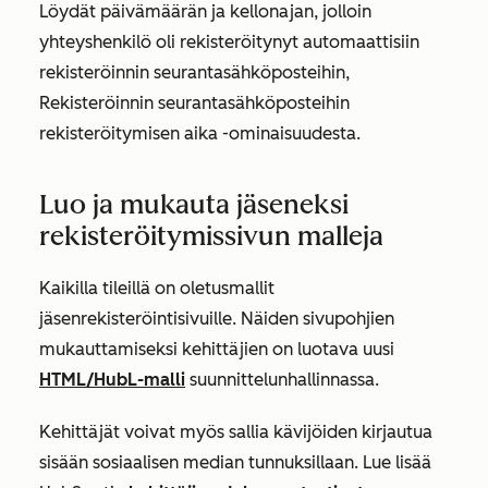
Löydät päivämäärän ja kellonajan, jolloin
yhteyshenkilö oli rekisteröitynyt automaattisiin
rekisteröinnin seurantasähköposteihin,
Rekisteröinnin seurantasähköposteihin
rekisteröitymisen aika
-ominaisuudesta.
Luo ja mukauta jäseneksi
rekisteröitymissivun malleja
Kaikilla tileillä on oletusmallit
jäsenrekisteröintisivuille. Näiden sivupohjien
mukauttamiseksi kehittäjien on luotava uusi
HTML/HubL-malli
suunnittelunhallinnassa.
Kehittäjät voivat myös sallia kävijöiden kirjautua
sisään sosiaalisen median tunnuksillaan. Lue lisää