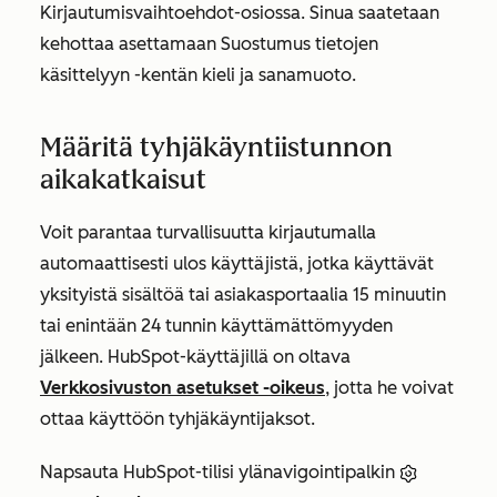
Kirjautumisvaihtoehdot-osiossa. Sinua saatetaan
kehottaa asettamaan
Suostumus
tietojen
käsittelyyn
-kentän kieli ja sanamuoto.
Määritä tyhjäkäyntiistunnon
aikakatkaisut
Voit parantaa turvallisuutta kirjautumalla
automaattisesti ulos käyttäjistä, jotka käyttävät
yksityistä sisältöä tai asiakasportaalia 15 minuutin
tai enintään 24 tunnin käyttämättömyyden
jälkeen. HubSpot-käyttäjillä on oltava
Verkkosivuston asetukset
-oikeus
, jotta he voivat
ottaa käyttöön tyhjäkäyntijaksot.
Napsauta HubSpot-tilisi ylänavigointipalkin