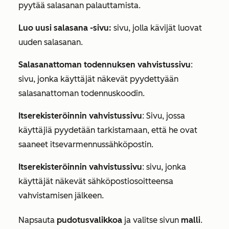
pyytää salasanan palauttamista.
Luo uusi salasana -sivu:
sivu, jolla kävijät luovat
uuden salasanan.
Salasanattoman todennuksen vahvistussivu
:
sivu, jonka käyttäjät näkevät pyydettyään
salasanattoman todennuskoodin.
Itserekisteröinnin vahvistussivu
: Sivu, jossa
käyttäjiä pyydetään tarkistamaan, että he ovat
saaneet itsevarmennussähköpostin.
Itserekisteröinnin vahvistussivu
: sivu, jonka
käyttäjät näkevät sähköpostiosoitteensa
vahvistamisen jälkeen.
Napsauta
pudotusvalikkoa
ja valitse sivun
malli
.