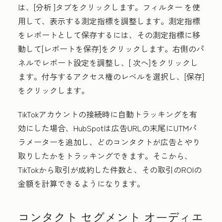
は、[
分析
]タブをクリックします。
フィルター
を使
用して、表示する測定指標を調整します。測定指標
をレポートとして保存するには、その測定指標に移
動して[
レポートを保存
]をクリックします。右側のパ
ネルでレポート設定を調整し、[
次へ
]をクリックし
ます。付与するアクセス権のレベルを選択し、[
保存
]
をクリックします。
TikTokアカウントの接続時に自動トラッキングを有
効にした場合、HubSpotは広告URLの末尾にUTMパ
ラメーターを追加し、どのコンタクトが広告とやり
取りしたかをトラッキングできます。そこから、
TikTokから取引が成約した件数と、その取引のROIの
金額を計算できるようになります。
コンタクト セグメント オーディエ