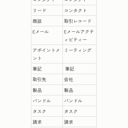
リード
コンタクト
商談
取引レコード
Eメール
Eメールアクテ
ィビティー
アポイントメ
ミーティング
ント
筆記
筆記
取引先
会社
製品
製品
バンドル
バンドル
タスク
タスク
請求
請求