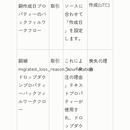
作成(UTC)
銅作成日プロ
取引
ソースに
パティーのバ
合わせて
ックフィルワ
「作成日
ークフロー
」を設定
します。
銅線
取引
これによ
喪失の理
migrated_loss_reason_enumeration
り、「
失
由
ドロップダウ
注の理由
ンプロパティ
」テキス
ーバックフィ
トプロパ
ルワークフロ
ティーが
ー
使用さ
れ、ドロ
ップダウ