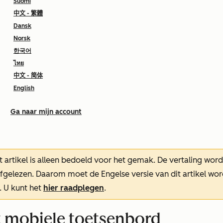
Suomi
中文 - 繁體
Dansk
Norsk
한국어
ไทย
中文 - 简体
English
Ga naar mijn account
t artikel is alleen bedoeld voor het gemak.
De vertaling wor
oefgelezen. Daarom moet de Engelse versie van dit artikel w
. U kunt het
hier raadplegen
.
 mobiele toetsenbord