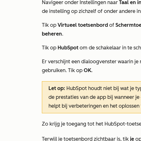
Navigeer onder Instellingen naar
Taal en i
de instelling op zichzelf of onder andere in
Tik op
Virtueel
toetsenbord
of
Schermtoe
beheren
.
Tik op
HubSpot
om de schakelaar in te sc
Er verschijnt een dialoogvenster waarin je
gebruiken. Tik op
OK
.
Let op:
HubSpot houdt niet bij wat je ty
de prestaties van de app bij wanneer j
helpt bij verbeteringen en het oplossen
Zo krijg je toegang tot het HubSpot-toets
Terwijl je toetsenbord zichtbaar is, tik
je
op