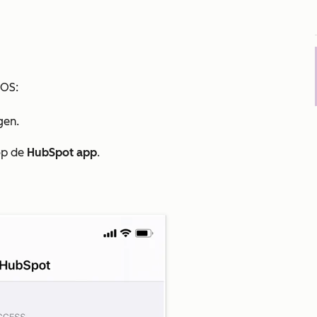
iOS:
ngen
.
op de
HubSpot app
.