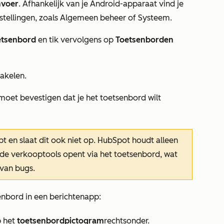
nvoer
. Afhankelijk van je Android-apparaat vind je
stellingen, zoals
Algemeen beheer
of
Systeem
.
tsenbord
en tik vervolgens op
Toetsenborden
hakelen.
 moet bevestigen dat je het toetsenbord wilt
pt en slaat dit ook niet op. HubSpot houdt alleen
e de verkooptools opent via het toetsenbord, wat
 van bugs.
enbord in een berichtenapp:
 het
toetsenbordpictogram
rechtsonder.