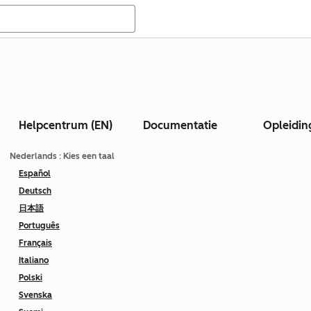
Helpcentrum (EN)
Documentatie
Opleidin
Nederlands
: Kies een taal
Español
Deutsch
日本語
Português
Français
Italiano
Polski
Svenska