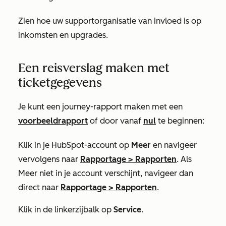
Zien hoe uw supportorganisatie van invloed is op
inkomsten en upgrades.
Een reisverslag maken met
ticketgegevens
Je kunt een journey-rapport maken met een
voorbeeldrapport
of door vanaf
nul
te beginnen:
Klik in je HubSpot-account op
Meer
en navigeer
vervolgens naar
Rapportage
>
Rapporten
. Als
Meer
niet in je account verschijnt, navigeer dan
direct naar
Rapportage
>
Rapporten
.
Klik in de linkerzijbalk op
Service
.