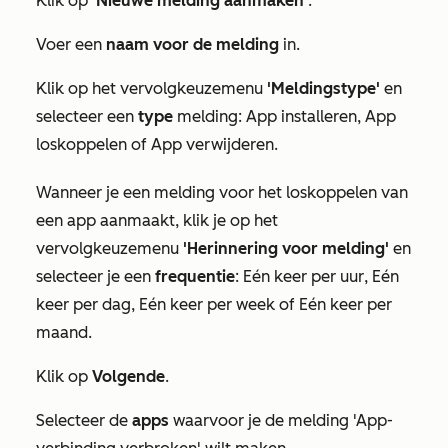
Klik op
'Nieuwe melding aanmaken
'.
Voer een
naam voor de melding
in.
Klik op het vervolgkeuzemenu
'Meldingstype'
en
selecteer een
type
melding:
App installeren
,
App
loskoppelen
of
App verwijderen
.
Wanneer je een melding
voor het loskoppelen van
een app
aanmaakt, klik je op het
vervolgkeuzemenu
'Herinnering voor melding'
en
selecteer je een
frequentie
:
Eén keer per uur
,
Eén
keer per dag
,
Eén keer per week
of
Eén keer per
maand
.
Klik op
Volgende
.
Selecteer de
apps
waarvoor je de melding
'App-