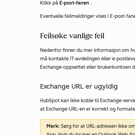
Klikk på
E-post-fanen
.
Eventuelle feilmeldinger vises i
E-post-fan
Feilsøke vanlige feil
Nedenfor finner du mer informasjon om hvo
må kontakte IT-avdelingen eller e-postleve
Exchange-oppsettet eller brukerkontoen d
Exchange URL er ugyldig
HubSpot kan ikke koble til Exchange-serv
at Exchange-URL-en er korrekt og format
Merk:
Sørg for at URL-adressen ikke om
App. Hvis du bruker en Outlook Web App