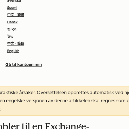
Svenska
Suomi
中文 - 繁體
Dansk
한국어
ไทย
中文 - 简体
English
Gå til kontoen min
 praktiske årsaker. Oversettelsen opprettes automatisk ved 
. Den engelske versjonen av denne artikkelen skal regnes so
r
.
obler til en Exchange-