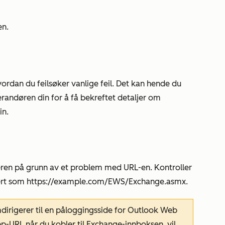
en
.
rdan du feilsøker vanlige feil. Det kan hende du
randøren din for å få bekreftet detaljer om
in.
eren på grunn av et problem med URL-en. Kontroller
ert som
https://example.com/EWS/Exchange.asmx.
dirigerer til en påloggingsside for Outlook Web
-URL når du kobler til Exchange-innboksen, vil