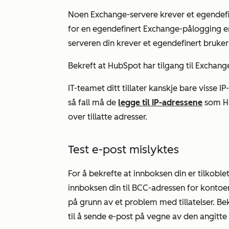
Noen Exchange-servere krever et egendefi
for en egendefinert Exchange-pålogging 
serveren din krever et egendefinert brukern
Bekreft at HubSpot har tilgang til Exchang
IT-teamet ditt tillater kanskje bare visse 
så fall må de
legge til IP-adressene
som Hub
over tillatte adresser.
Test e-post mislyktes
For å bekrefte at innboksen din er tilkoble
innboksen din til BCC-adressen for kontoe
på grunn av et problem med tillatelser. Bek
til å sende e-post på vegne av den angitt