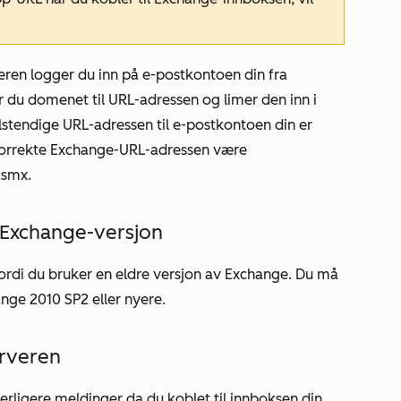
eren logger du inn på e-postkontoen din fra
er du domenet til URL-adressen og limer den inn i
lstendige URL-adressen til e-postkontoen din er
korrekte Exchange-URL-adressen være
asmx.
v Exchange-versjon
fordi du bruker en eldre versjon av Exchange. Du må
nge 2010 SP2 eller nyere.
erveren
erligere meldinger da du koblet til innboksen din.