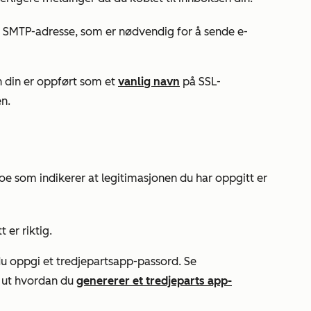
n SMTP-adresse, som er nødvendig for å sende e-
n din er oppført som et
vanlig navn
på SSL-
en.
oe som indikerer at legitimasjonen du har oppgitt er
 er riktig.
du oppgi et tredjepartsapp-passord. Se
e ut hvordan du
genererer et tredjeparts app-