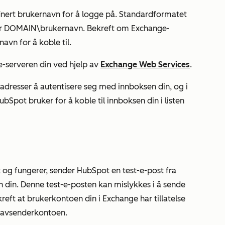
nert brukernavn for å logge på. Standardformatet
er
DOMAIN\brukernavn
.
Bekreft om Exchange-
avn for å koble til.
e-serveren din ved hjelp av
Exchange Web Services
.
IP-adresser å autentisere seg med innboksen din, og i
Spot bruker for å koble til innboksen din i listen
t og fungerer, sender HubSpot en test-e-post fra
n din. Denne test-e-posten kan mislykkes i å sende
reft at brukerkontoen din i Exchange har tillatelse
e avsenderkontoen.