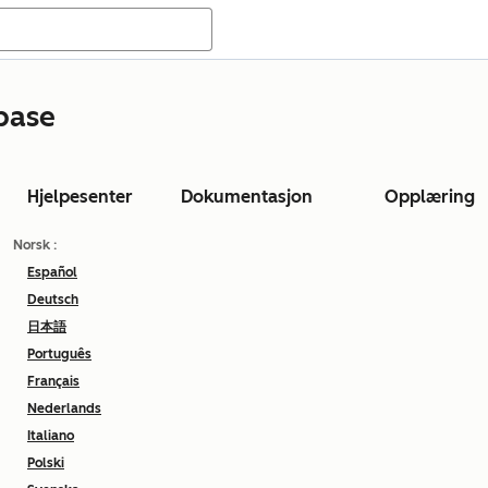
base
Hjelpesenter
Dokumentasjon
Opplæring
Norsk
:
Español
Deutsch
日本語
Português
Français
Nederlands
Italiano
Polski