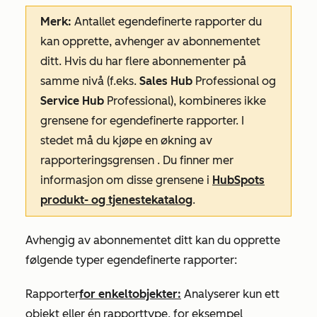
Merk:
Antallet egendefinerte rapporter du
kan opprette, avhenger av abonnementet
ditt. Hvis du har flere abonnementer på
samme nivå (f.eks.
Sales Hub
Professional
og
Service Hub
Professional
), kombineres ikke
grensene for
egendefinerte
rapporter. I
stedet må du kjøpe en
økning
av
rapporteringsgrensen
. Du finner mer
informasjon om disse grensene i
HubSpots
produkt- og tjenestekatalog
.
Avhengig av abonnementet ditt kan du opprette
følgende typer egendefinerte rapporter:
Rapporter
for enkeltobjekter:
Analyserer kun ett
objekt eller én rapporttype, for eksempel