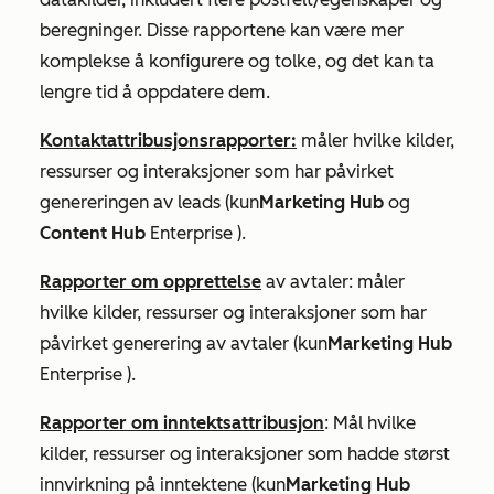
beregninger. Disse rapportene kan være mer
komplekse å konfigurere og tolke, og det kan ta
lengre tid å oppdatere dem.
Kontaktattribusjonsrapporter:
måler hvilke kilder,
ressurser og interaksjoner som har påvirket
genereringen av leads (kun
Marketing Hub
og
Content Hub
Enterprise
).
Rapporter om opprettelse
av avtaler: måler
hvilke kilder, ressurser og interaksjoner som har
påvirket generering av avtaler (kun
Marketing Hub
Enterprise
).
Rapporter om inntektsattribusjon
: Mål hvilke
kilder, ressurser og interaksjoner som hadde størst
innvirkning på inntektene (kun
Marketing Hub