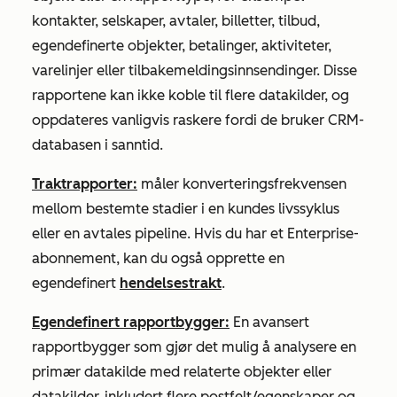
kontakter, selskaper, avtaler, billetter, tilbud,
egendefinerte objekter, betalinger, aktiviteter,
varelinjer eller tilbakemeldingsinnsendinger. Disse
rapportene kan ikke koble til flere datakilder, og
oppdateres vanligvis raskere fordi de bruker CRM-
databasen i sanntid.
Traktrapporter:
måler konverteringsfrekvensen
mellom bestemte stadier i en kundes livssyklus
eller en avtales pipeline. Hvis du har et
Enterprise-
abonnement
, kan du også opprette en
egendefinert
hendelsestrakt
.
Egendefinert rapportbygger:
En avansert
rapportbygger som gjør det mulig å analysere en
primær datakilde med relaterte objekter eller
datakilder, inkludert flere postfelt/egenskaper og