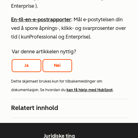
Enterprise
).
En-til-en-e-postrapporter
: Mål e-postytelsen din
ved å spore åpnings-, klikk- og svarprosenter over
tid (
kun
Professional
og
Enterprise
).
Var denne artikkelen nyttig?
Ja
Nei
Dette skjemaet brukes kun for tilbakemeldinger om
dokumentasjon. Se hvordan du
kan få hjelp med HubSpot
.
Relatert innhold
Juridiske ting