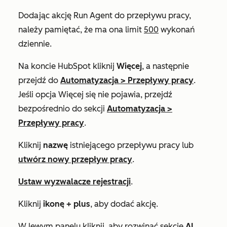
Dodając akcję
Run
Agent do przepływu pracy,
należy pamiętać, że ma ona limit
500
wykonań
dziennie.
Na koncie HubSpot kliknij
Więcej
, a następnie
przejdź do
Automatyzacja
>
Przepływy pracy
.
Jeśli opcja
Więcej
się nie pojawia, przejdź
bezpośrednio do sekcji
Automatyzacja
>
Przepływy pracy
.
Kliknij
nazwę
istniejącego przepływu pracy lub
utwórz nowy przepływ pracy
.
Ustaw wyzwalacze rejestracji
.
Kliknij
ikonę + plus
, aby dodać akcję.
W lewym panelu kliknij, aby rozwinąć sekcję
AI
.