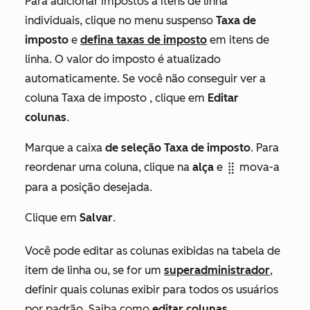
Para adicionar impostos a itens de linha
individuais, clique no menu suspenso
Taxa de
imposto
e
defina taxas de imposto
em itens de
linha.
O valor do imposto
é atualizado
automaticamente. Se você não conseguir ver a
coluna
Taxa de imposto
, clique em
Editar
colunas
.
Marque a caixa
de seleção Taxa de imposto
. Para
reordenar uma coluna, clique na
alça
e
mova-a
dragHandle
para a posição desejada.
Clique em
Salvar
.
Você pode editar as colunas exibidas na tabela de
item de linha ou, se for um
superadministrador
,
definir quais colunas exibir para todos os usuários
por padrão. Saiba como
editar colunas
.