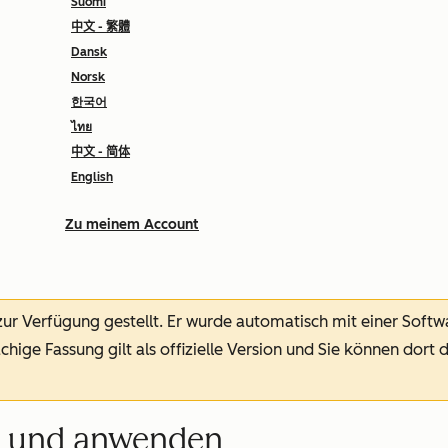
Suomi
中文 - 繁體
Dansk
Norsk
한국어
ไทย
中文 - 简体
English
Zu meinem Account
 zur Verfügung gestellt.
Er wurde automatisch mit einer Soft
chige Fassung gilt als offizielle Version und Sie können dort 
en und anwenden