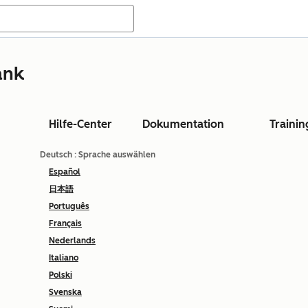
ank
Hilfe-Center
Dokumentation
Trainin
Deutsch
: Sprache auswählen
Español
日本語
Português
Français
Nederlands
Italiano
Polski
Svenska