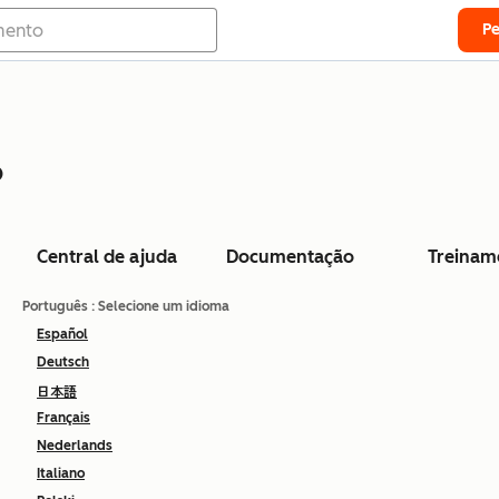
P
o
Central de ajuda
Documentação
Treinam
Português
: Selecione um idioma
Español
Deutsch
日本語
Français
Nederlands
Italiano