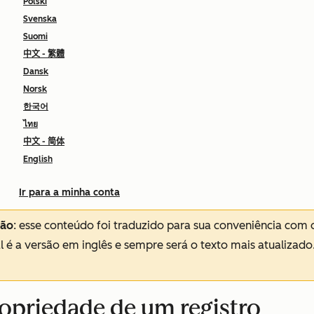
Polski
Svenska
Suomi
中文 - 繁體
Dansk
Norsk
한국어
ไทย
中文 - 简体
English
Ir para a minha conta
ção
: esse conteúdo foi traduzido para sua conveniência com 
al é a versão em inglês e sempre será o texto mais atualizado
ropriedade de um registro