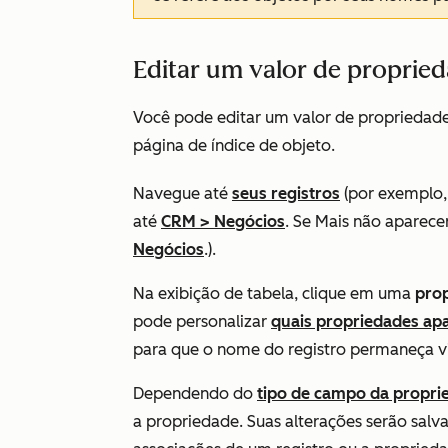
Editar um valor de propried
Você pode editar um valor de propriedad
página de índice de objeto.
Navegue até
seus registros
(por exemplo,
até
CRM
>
Negócios
. Se
Mais
não aparecer
Negócios
.).
Na exibição de tabela, clique em uma
pro
pode personalizar
quais propriedades a
para que o nome do registro permaneça vis
Dependendo do
tipo de campo da propri
a propriedade. Suas alterações serão sal