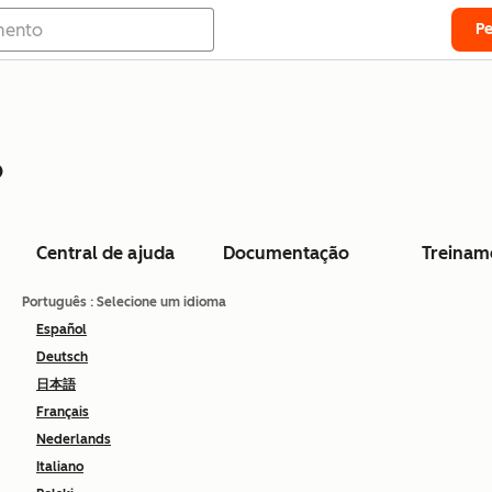
P
o
Central de ajuda
Documentação
Treinam
Português
: Selecione um idioma
Español
Deutsch
日本語
Français
Nederlands
Italiano