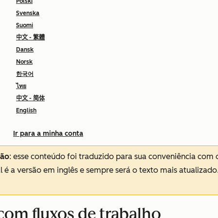
Polski
Svenska
Suomi
中文 - 繁體
Dansk
Norsk
한국어
ไทย
中文 - 简体
English
Ir para a minha conta
ção
: esse conteúdo foi traduzido para sua conveniência com 
al é a versão em inglês e sempre será o texto mais atualizado
 com fluxos de trabalho