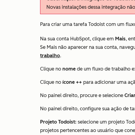
Novas instalações dessa integração não
Para criar uma tarefa Todoist com um flu
Na sua conta HubSpot, clique em
Mais
, e
Se
Mais
não aparecer na sua conta, naveg
trabalho
.
Clique no
nome
de um fluxo de trabalho e
Clique no
ícone
+
+
para adicionar uma açã
No painel direito, procure e selecione
Cria
No painel direito, configure sua ação de ta
Projeto Todoist:
selecione um projeto Todo
projetos pertencentes ao usuário que con