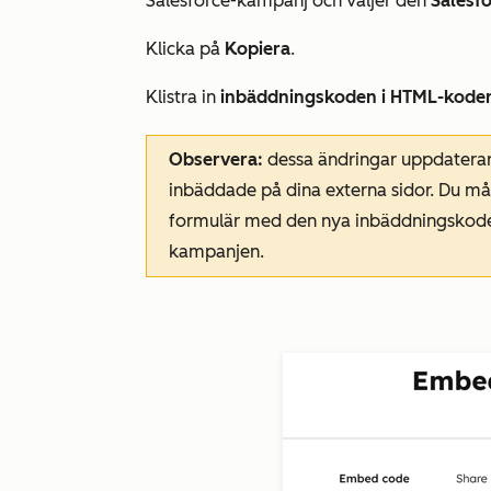
Salesforce-kampanj och väljer den
Salesf
Klicka på
Kopiera
.
Klistra in
inbäddningskoden i HTML-kode
Observera:
dessa ändringar uppdatera
inbäddade på dina externa sidor. Du mås
formulär med den nya inbäddningskoden
kampanjen.