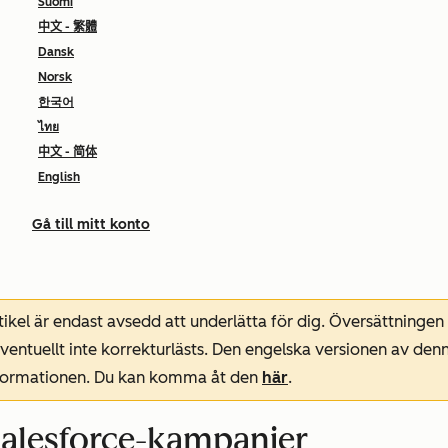
Suomi
中文 - 繁體
Dansk
Norsk
한국어
ไทย
中文 - 简体
English
Gå till mitt konto
ikel är endast avsedd att underlätta för dig. Översättningen
entuellt inte korrekturlästs. Den engelska versionen av denn
nformationen. Du kan komma åt den
här
.
 Salesforce-kampanjer