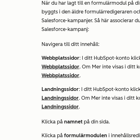
När du har lagt till en formulärmodul på 
byggts i den äldre formulärredigeraren 
Salesforce-kampanjer. Så här associerar d
Salesforce-kampanj:
Navigera till ditt innehåll:
Webbplatssidor
:
I ditt HubSpot-konto kli
Webbplatssidor
. Om
Mer
inte visas i ditt 
Webbplatssidor
.
Landningssidor
: I ditt HubSpot-konto kli
Landningssidor
. Om
Mer
inte visas i ditt 
Landningssidor
.
Klicka på
namnet
på din sida.
Klicka på
formulärmodulen
i innehållsred