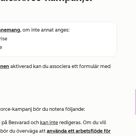
nnemang
, om inte annat anges:
rise
e
onen
aktiverad kan du associera ett formulär med
esforce-kampanj bör du notera följande:
d på
Besvarad
och
kan inte
redigeras. Om du vill
n bör du överväga att
använda ett arbetsflöde för