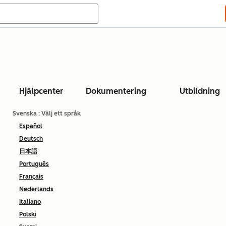
Hjälpcenter
Dokumentering
Utbildning
Svenska
: Välj ett språk
Español
Deutsch
日本語
Português
Français
Nederlands
Italiano
Polski