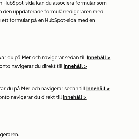
din HubSpot-sida kan du associera formulär som
och den uppdaterade formulärredigeraren med
u ett formulär på en HubSpot-sida med en
ckar du på
Mer
och navigerar sedan till
Innehåll
>
konto navigerar du direkt till
Innehåll
>
ckar du på
Mer
och navigerar sedan till
Innehåll
>
konto navigerar du direkt till
Innehåll
>
igeraren.