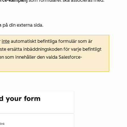
orce-kampanj
som formuläret ska associeras med.
n
på din externa sida.
r
inte
automatiskt befintliga formulär som är
te ersätta inbäddningskoden för varje befintligt
 som innehåller den valda Salesforce-