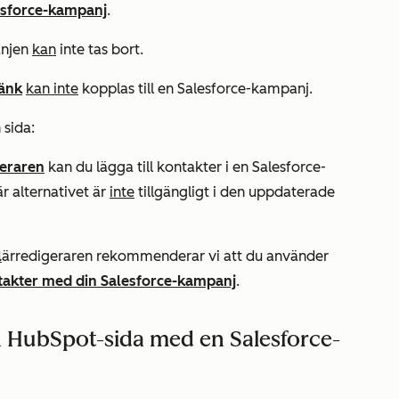
lesforce-kampanj
.
anjen
kan
inte tas bort.
länk
kan inte
kopplas till en Salesforce-kampanj.
 sida:
geraren
kan du lägga till kontakter i en Salesforce-
r alternativet är
inte
tillgängligt i den uppdaterade
l
ärredigeraren rekommenderar vi att du använder
ontakter med din Salesforce-kampanj
.
n HubSpot-sida med en Salesforce-