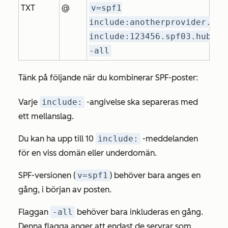
TXT
@
v=spf1
include:anotherprovider.com
include:123456.spf03.hubspo
-all
Tänk på följande när du kombinerar SPF-poster:
Varje
include:
-angivelse ska separeras med
ett mellanslag.
Du kan ha upp till 10
include:
-meddelanden
för en viss domän eller underdomän.
SPF-versionen (
v=spf1
) behöver bara anges en
gång, i början av posten.
Flaggan
-all
behöver bara inkluderas en gång.
Denna flagga anger att endast de servrar som