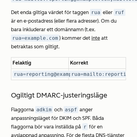
Det enda giltiga värdet för taggen
rua
eller
ruf
är en e-postadress (eller flera adresser). Om du
bara inkluderar ett domännamn (t.ex.
rua=example.com
) kommer det
inte
att
betraktas som giltigt.
Felaktig
Korrekt
rua=reporting@example.com;
rua=mailto:reporting@
Ogiltigt DMARC-justeringsläge
Flaggorna
adkim
och
aspf
anger
anpassningsläget för DKIM och SPF. Båda
flaggorna bör vara inställda på
r
för en
avslappnad
anpassning. För de flesta DNS-tjänster