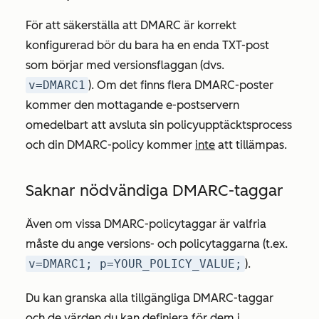
För att säkerställa att DMARC är korrekt
konfigurerad bör du bara ha en enda TXT-post
som börjar med versionsflaggan (dvs.
v=DMARC1
). Om det finns flera DMARC-poster
kommer den mottagande e-postservern
omedelbart att avsluta sin policyupptäcktsprocess
och din DMARC-policy kommer
inte
att tillämpas.
Saknar nödvändiga DMARC-taggar
Även om vissa DMARC-policytaggar är valfria
måste du ange versions- och policytaggarna (t.ex.
v=DMARC1; p=YOUR_POLICY_VALUE;
).
Du kan granska alla tillgängliga DMARC-taggar
och de värden du kan definiera för dem i