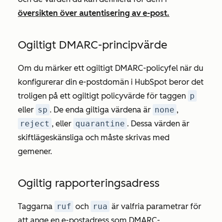
översikten över autentisering av e-post.
Ogiltigt DMARC-principvärde
Om du märker ett
ogiltigt DMARC-policyfel
när du
konfigurerar din e-postdomän i HubSpot beror det
troligen på ett ogiltigt policyvärde för taggen
p
eller
sp
. De enda giltiga värdena är
none
,
reject
, eller
quarantine
. Dessa värden är
skiftlägeskänsliga och måste skrivas med
gemener.
Ogiltig rapporteringsadress
Taggarna
ruf
och
rua
är valfria parametrar för
att ange en e-postadress som DMARC-