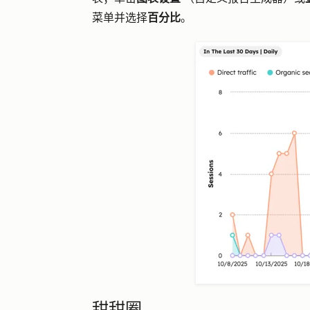
菜单并选择
百分比
。
甜甜圈