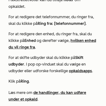
opkaldet.
For at redigere det telefonnummer, du ringer fra,
skal du klikke på
Ring fra: [telefonnummer]
.
For at redigere den enhed, du ringer fra, skal du
klikke på
Enhed
og derefter vælge,
hvilken enhed
du vil ringe fra
.
For at skifte udbyder skal du klikke på
Skift
udbyder
. I pop op-vinduet skal du vælge en
udbyder eller udforske forskellige
opkaldsapps
.
Klik på
Ring
.
Læs mere om
de handlinger, du kan udføre
under et opkald
.