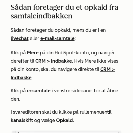
Sådan foretager du et opkald fra
samtaleindbakken
Sådan foretager du opkald, mens du er i en
livechat
eller
e-mail-samtale
:
Klik på
Mere
på din HubSpot-konto, og navigér
derefter til
CRM
>
Indbakke
. Hvis
Mere
ikke vises
på din konto, skal du navigere direkte til
CRM
>
Indbakke
.
Klik på en
samtale
i venstre sidepanel for at åbne
den.
I svareditoren skal du klikke på rullemenuen
til
kanalskift
og vælge
Opkald
.