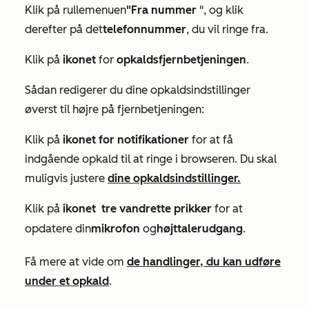
Klik på rullemenuen
"Fra nummer
", og klik
derefter på det
telefonnummer
, du vil ringe fra.
Klik på
ikonet
for
opkaldsfjernbetjeningen
.
Sådan redigerer du dine opkaldsindstillinger
øverst til højre på fjernbetjeningen:
Klik på
ikonet
for notifikationer
for at få
indgående opkald til at ringe i browseren. Du skal
muligvis justere
dine opkaldsindstillinger.
Klik på
ikonet
tre vandrette prikker
for at
med de
opdatere din
mikrofon
og
højttalerudgang
.
Få mere at vide om
de handlinger, du kan udføre
under et opkald
.