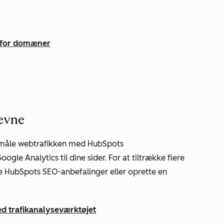
 for domæner
evne
nu måle webtrafikken med HubSpots
oogle Analytics til dine sider. For at tiltrække flere
e HubSpots SEO-anbefalinger eller oprette en
d trafikanalyseværktøjet