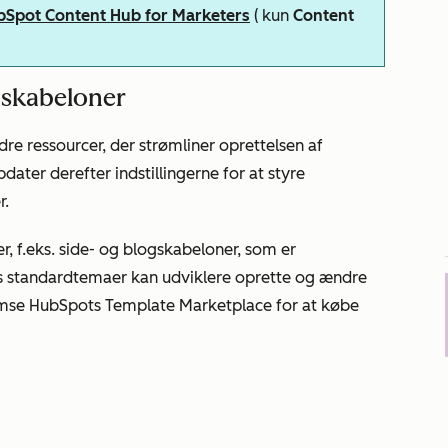
Spot Content Hub for Marketers
(
kun
Content
 skabeloner
re ressourcer, der strømliner oprettelsen af
ater derefter indstillingerne for at styre
r.
r, f.eks. side- og blogskabeloner, som er
s standardtemaer kan udviklere oprette og ændre
emse HubSpots Template Marketplace for at købe