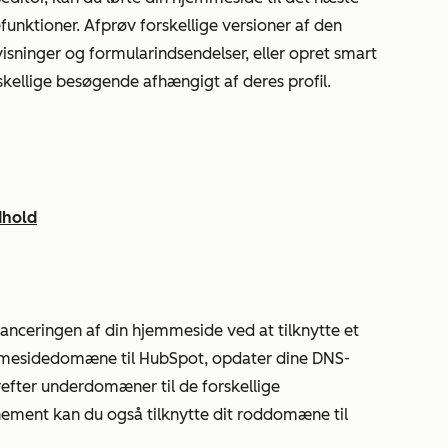
ktioner. Afprøv forskellige versioner af den
 visninger og formularindsendelser, eller opret smart
orskellige besøgende afhængigt af deres profil.
dhold
 lanceringen af din hjemmeside ved at tilknytte et
mmesidedomæne til HubSpot, opdater dine DNS-
refter underdomæner til de forskellige
ment kan du også tilknytte dit roddomæne til