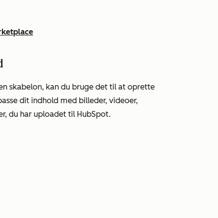
rketplace
d
 en skabelon, kan du bruge det til at oprette
passe dit indhold med billeder, videoer,
er, du har uploadet til HubSpot.