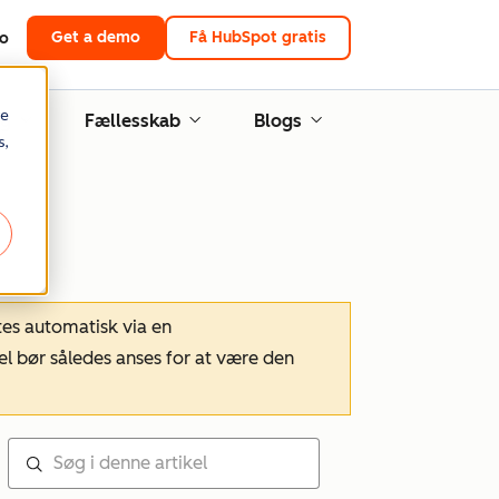
Get a demo
Få HubSpot gratis
to
re
ng
Fællesskab
Blogs
s,
tes automatisk via en
el bør således anses for at være den