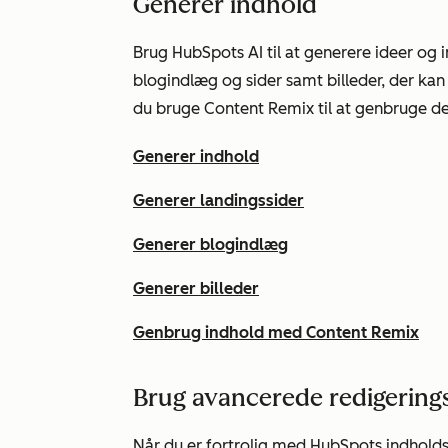
Generer indhold
Brug HubSpots AI til at generere ideer og 
blogindlæg og sider samt billeder, der kan
du bruge Content Remix til at genbruge de
Generer indhold
Generer landingssider
Generer blogindlæg
Generer billeder
Genbrug indhold med Content Remix
Brug avancerede redigering
Når du er fortrolig med HubSpots indholdse