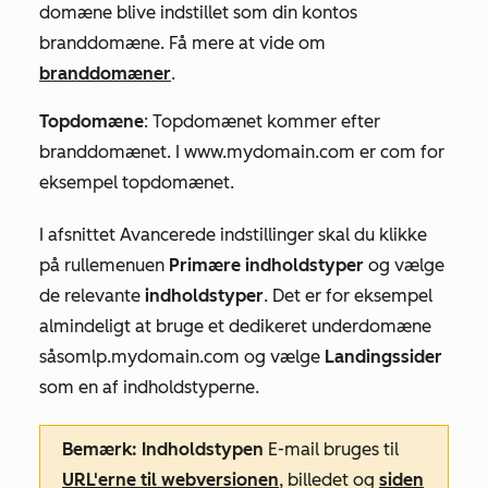
domæne blive indstillet som din kontos
branddomæne. Få mere at vide om
branddomæner
.
Topdomæne
: Topdomænet kommer efter
branddomænet. I
www.mydomain.com
er
com
for
eksempel topdomænet.
I afsnittet
Avancerede indstillinger
skal du klikke
på rullemenuen
Primære indholdstyper
og vælge
de relevante
indholdstyper
. Det er for eksempel
almindeligt at bruge et dedikeret underdomæne
såsom
lp.mydomain.com
og vælge
Landingssider
som en af indholdstyperne.
Bemærk: Indholdstypen
E-mail
bruges til
URL'erne til
webversionen
, billedet og
siden