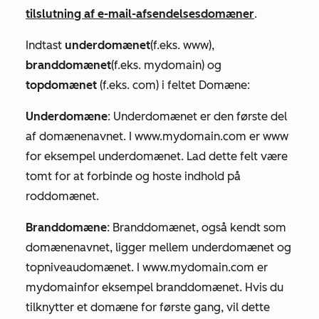
tilslutning af e-mail-afsendelsesdomæner
.
Indtast
underdomænet
(f.eks.
www
),
branddomænet
(f.eks.
mydomain
) og
topdomænet
(f.eks.
com
) i feltet
Domæne
:
Underdomæne
: Underdomænet er den første del
af domænenavnet. I
www.mydomain.com
er
www
for eksempel underdomænet. Lad dette felt være
tomt for at forbinde og hoste indhold på
roddomænet.
Branddomæne
: Branddomænet, også kendt som
domænenavnet, ligger mellem underdomænet og
topniveaudomænet. I
www.mydomain.com
er
mydomain
for eksempel branddomænet. Hvis du
tilknytter et domæne for første gang, vil dette