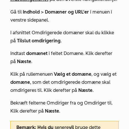
Gå til
Indhold
>
Domæner og URL'er
i menuen i
venstre sidepanel.
I afsnittet
Omdirigerede domæner
skal du klikke
på
Tilslut omdirigering
.
Indtast
domænet
i feltet
Domæne
. Klik derefter
på
Næste
.
Klik på rullemenuen
Vælg et domæne
, og vælg et
domæne
, som det omdirigerede domæne skal
omdirigeres til. Klik derefter på
Næste
.
Bekræft felterne
Omdiriger fra
og
Omdiriger til
.
Klik derefter på
Næste
.
Bemærk: Hvis du
senere
vil
bruge dette