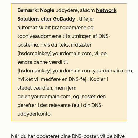
Bemærk: Nogle
udbydere, såsom
Network
Solutions eller
GoDaddy
,
tilføjer
automatisk dit branddomæne og
topniveaudomæne til slutningen af DNS-
posterne. Hvis du f.eks. indtaster
{hsdomainkey}.yourdomain.com
, vil de
ændre denne værdi til
{hsdomainkey}.yourdomain.com.yourdomain.com
,
hvilket vil medføre en DNS-fejl. Kopier i
stedet værdien, men fjern
delen
.yourdomain.com
, og indsæt den
derefter i det relevante felt i din DNS-
udbyderkonto.
Når du har opdateret dine DNS-poster, vil de blive