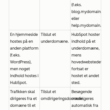
(f.eks.
blog.mydomain.com
eller
help.mydomain.com
En hjemmeside
Tilslut et
HubSpot hoster
hostes på en
underdomæne.
indhold på et
anden platform
underdomæne,
(f.eks.
mens
WordPress),
hovedwebstedet
men noget
fortsat er
indhold hostes i
hostet et andet
HubSpot.
sted.
Trafikken skal
Tilslut et
Besøgende
dirigeres fra et
omdirigeringsdomæne.
omdirigeres
domæne til et
automatisk fra