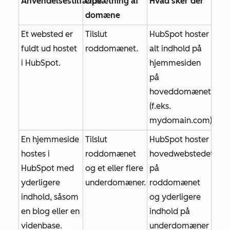
Anvendelsestilfælde
Opsætning af
Hvad sker der
domæne
Et websted er
Tilslut
HubSpot hoster
fuldt ud hostet
roddomænet.
alt indhold på
i HubSpot.
hjemmesiden
på
hoveddomænet
(f.eks.
mydomain.com
)
En hjemmeside
Tilslut
HubSpot hoster
hostes i
roddomænet
hovedwebstedet
HubSpot med
og et eller flere
på
yderligere
underdomæner.
roddomænet
indhold, såsom
og yderligere
en blog eller en
indhold på
videnbase.
underdomæner