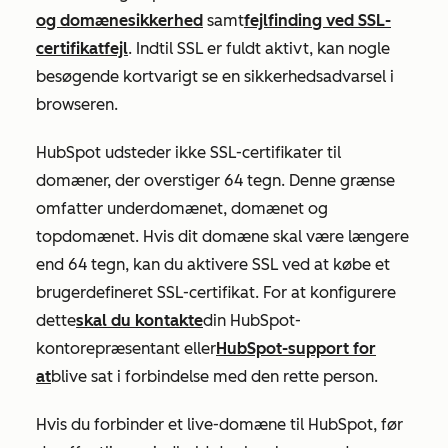
og domænesikkerhed
samt
fejlfinding ved SSL-
certifikatfejl
. Indtil SSL er fuldt aktivt, kan nogle
besøgende kortvarigt se en sikkerhedsadvarsel i
browseren.
HubSpot udsteder ikke SSL-certifikater til
domæner, der overstiger 64 tegn. Denne grænse
omfatter underdomænet, domænet og
topdomænet. Hvis dit domæne skal være længere
end 64 tegn, kan du aktivere SSL ved at købe et
brugerdefineret SSL-certifikat. For at konfigurere
dette
skal du kontakte
din HubSpot-
kontorepræsentant eller
HubSpot-support for
at
blive sat i forbindelse med den rette person.
Hvis du forbinder et live-domæne til HubSpot, før