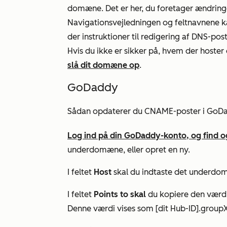
domæne. Det er her, du foretager ændringe
Navigationsvejledningen og feltnavnene k
der instruktioner til redigering af DNS-p
Hvis du ikke er sikker på, hvem der hoster
slå dit domæne op
.
GoDaddy
Sådan opdaterer du CNAME-poster i GoD
Log ind på din GoDaddy-konto, og find 
underdomæne, eller opret en ny.
I feltet
Host
skal du indtaste det underdo
I feltet
Points to skal
du kopiere den
værd
Denne værdi vises som [dit Hub-ID].groupX