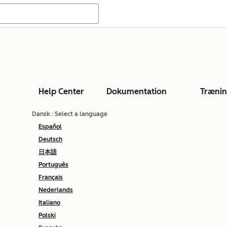
Help Center
Dokumentation
Træni
Dansk
: Select a language
Español
Deutsch
日本語
Português
Français
Nederlands
Italiano
Polski