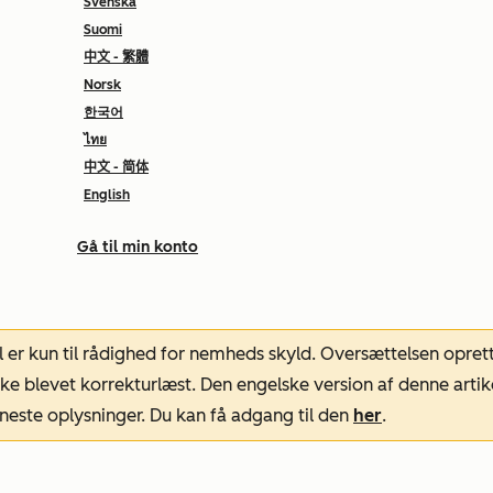
Svenska
Suomi
中文 - 繁體
Norsk
한국어
ไทย
中文 - 简体
English
Gå til min konto
l er kun til rådighed for nemheds skyld. Oversættelsen opret
ke blevet korrekturlæst. Den engelske version af denne artik
neste oplysninger. Du kan få adgang til den
her
.