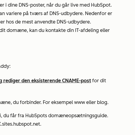
r i dine DNS-poster, når du går live med HubSpot.
an variere på tværs af DNS-udbydere. Nedenfor er
oster hos de mest anvendte DNS-udbydere.
 dit domæne, kan du kontakte din IT-afdeling eller
addy:
og rediger den eksisterende CNAME-post
for dit
mæne, du forbinder. For eksempel
www
eller
blog
.
i
, du får fra HubSpots domæneopsætningsguide.
.sites.hubspot.net.