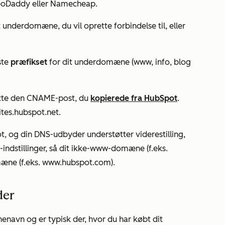
 GoDaddy eller Namecheap.
underdomæne, du vil oprette forbindelse til, eller
ste
præfikset
for dit underdomæne (www, info, blog
tte den CNAME-post, du
kopierede fra HubSpot
.
ites.hubspot.net.
t, og din DNS-udbyder understøtter viderestilling,
-indstillinger, så dit ikke-www-domæne (f.eks.
mæne (f.eks.
www.hubspot.com
).
der
navn og er typisk der, hvor du har købt dit