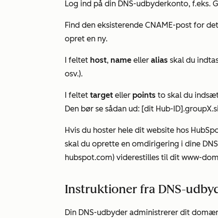
Log ind på din DNS-udbyderkonto, f.eks.
Find den
eksisterende
CNAME-post for det 
opret en ny.
I feltet
host
,
name
eller
alias
skal du indta
osv.).
I feltet
target
eller
points
to
skal du indsæ
Den bør se sådan ud: [dit Hub-ID].groupX.s
Hvis du hoster hele dit website hos HubSpo
skal du oprette en omdirigering i dine DNS
hubspot.com) viderestilles til dit www-do
Instruktioner fra DNS-udby
Din DNS-udbyder administrerer dit domæne