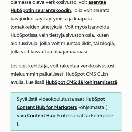
olemassa oleva verkkosivusto, voit
asentaa
HubSpotin seurantakoodin
, jolla voit seurata
kävijöiden käyttäytymistä ja kaapata
lomakkeiden lähetyksiä. Voit myös isännöidä
HubSpotissa vain tiettyjä sivuston osia, kuten
aloitussivuja, joilla voit muuntaa liidit, tai blogia,
jolla voit kasvattaa tilaajamäärääsi.
Jos olet kehittäjä, voit rakentaa verkkosivustosi
mieluummin paikallisesti HubSpot CMS CLI:n
avulla. Lue lisää
HubSpot CMS:llä kehittämisestä
.
Syvällistä videokoulutusta saat
HubSpot
Content Hub for Marketers
-ohjelmasta (
vain
Content Hub
Professional
tai
Enterprise
).