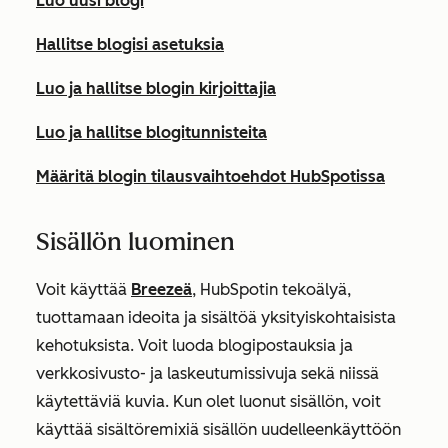
Luo uusi blogi
Hallitse blogisi asetuksia
Luo ja hallitse blogin kirjoittajia
Luo ja hallitse blogitunnisteita
Määritä blogin tilausvaihtoehdot HubSpotissa
Sisällön luominen
Voit käyttää
Breezeä
, HubSpotin tekoälyä,
tuottamaan ideoita ja sisältöä yksityiskohtaisista
kehotuksista. Voit luoda blogipostauksia ja
verkkosivusto- ja laskeutumissivuja sekä niissä
käytettäviä kuvia. Kun olet luonut sisällön, voit
käyttää sisältöremixiä sisällön uudelleenkäyttöön