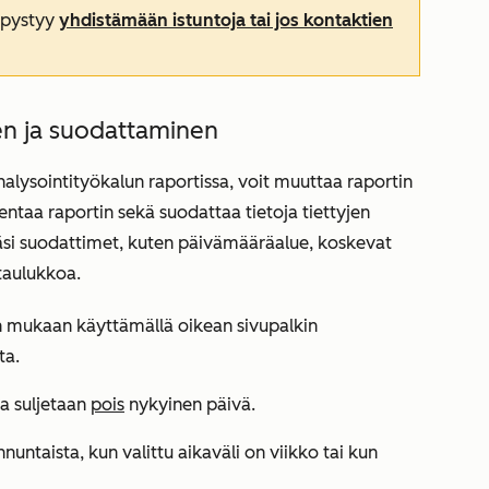
 pystyy
yhdistämään istuntoja tai jos kontaktien
en ja suodattaminen
alysointityökalun raportissa, voit muuttaa raportin
lentaa raportin sekä suodattaa tietoja tiettyjen
si suodattimet, kuten päivämääräalue, koskevat
otaulukkoa.
en mukaan käyttämällä oikean sivupalkin
ta.
ta suljetaan
pois
nykyinen päivä.
nuntaista, kun valittu aikaväli on viikko tai kun