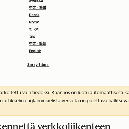
Svenska
中文 - 繁體
Dansk
Norsk
한국어
ไทย
中文 - 简体
English
Siirry tiliini
koitettu vain tiedoksi. Käännös on luotu automaattisesti kää
n artikkelin englanninkielistä versiota on pidettävä hallitsev
ikennettä verkkoliikenteen