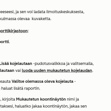
eeseesi, ja sen voi ladata ilmoituskeskuksesta,
äkulmassa olevaa
kuvaketta.
orttikirjastoon
:
ortti
.
Lisää kojelautaan
-pudotusvalikkoa ja valitsemalla,
lautaan
vai
luoda
uuden mukautetun kojelaudan
.
psauta
Valitse olemassa oleva kojelauta
-
haluat lisätä raportin.
ö
, kirjoita
Mukautetun koontinäytön
nimi ja
itaksesi, haluatko jakaa koontinäytön, jakaa sen