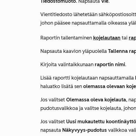
Tiedostomuoto
. Napsauta
Vie
.
Vientitiedosto lähetetään sähköpostiosoitt
johon pääsee napsauttamalla oikeassa yl
Raportin tallentaminen
kojelautaan
tai
rap
Napsauta kaavion yläpuolella
Tallenna rap
Kirjoita valintaikkunaan
raportin nimi
.
Lisää raportti kojelautaan napsauttamalla
haluatko lisätä sen
olemassa olevaan koje
Jos valitset
Olemassa oleva kojelauta
, na
pudotusvalikkoa ja valitse kojelauta, johon 
Jos valitset
Uusi mukautettu koontinäytt
napsauta
Näkyvyys-pudotus
valikkoa val