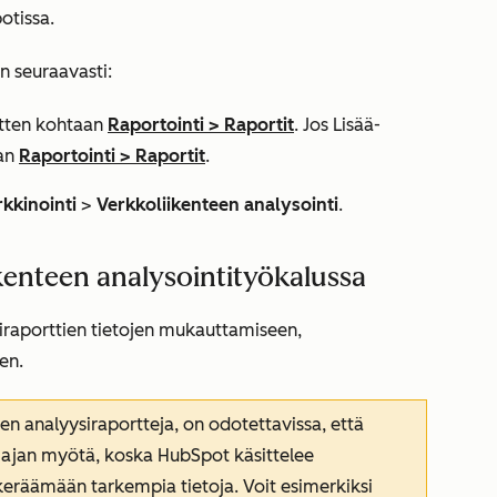
otissa.
n seuraavasti:
sitten kohtaan
Raportointi
>
Raportit
. Jos
Lisää
-
aan
Raportointi
>
Raportit
.
kkinointi
>
Verkkoliikenteen analysointi
.
kenteen analysointityökalussa
tiraporttien tietojen mukauttamiseen,
en.
en analyysiraportteja, on odotettavissa, että
 ajan myötä, koska HubSpot käsittelee
 keräämään tarkempia tietoja. Voit esimerkiksi