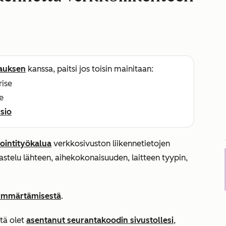
lauksen
kanssa, paitsi jos toisin mainitaan:
rise
e
sio
ointityökalua
verkkosivuston liikennetietojen
kastelu lähteen, aihekokonaisuuden, laitteen tyypin,
 ymmärtämisestä
.
ttä olet
asentanut seurantakoodin sivustollesi
,