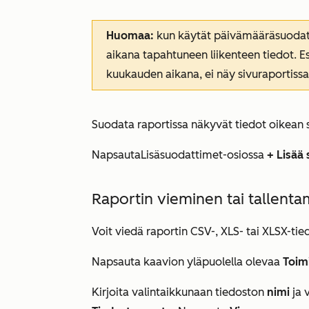
Huomaa:
kun käytät päivämääräsuodatin
aikana tapahtuneen liikenteen tiedot. Esi
kuukauden aikana, ei näy sivuraportiss
Suodata raportissa näkyvät tiedot oikean s
Napsauta
Lisäsuodattimet-osiossa
+ Lisää
Raportin vieminen tai tallent
Voit viedä raportin CSV-, XLS- tai XLSX-tie
Napsauta kaavion yläpuolella olevaa
Toim
Kirjoita valintaikkunaan tiedoston
nimi
ja 