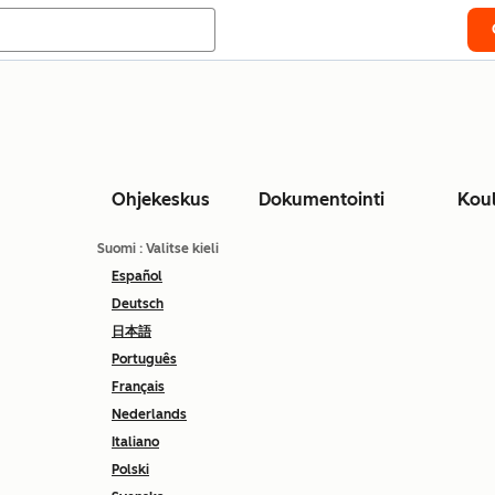
Ohjekeskus
Dokumentointi
Kou
Suomi
: Valitse kieli
Español
Deutsch
日本語
Português
Français
Nederlands
Italiano
Polski