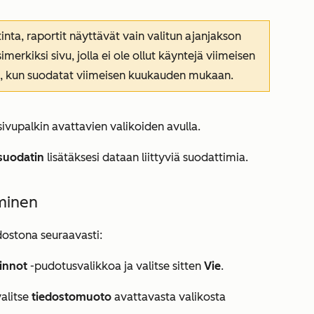
ta, raportit näyttävät vain valitun ajanjakson
merkiksi sivu, jolla ei ole ollut käyntejä viimeisen
a, kun suodatat
viimeisen kuukauden
mukaan.
ivupalkin avattavien valikoiden avulla.
 suodatin
lisätäksesi dataan liittyviä suodattimia.
aminen
dostona seuraavasti:
innot
-pudotusvalikkoa ja valitse sitten
Vie
.
valitse
tiedostomuoto
avattavasta valikosta