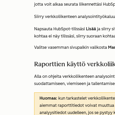
jotta voit alkaa seurata liikennettäsi HubSp
Siirry verkkoliikenteen analysointityökaluu
Napsauta HubSpot-tilissäsi
Lisää
ja siirry 
kohtaa ei näy tilissäsi, siirry suoraan koht
Valitse vasemman sivupalkin valikosta
Mar
Raporttien käyttö verkkolii
Alla on ohjeita verkkoliikenteen analysoin
suodattamiseen, viemiseen ja tallentamise
Huomaa:
kun tarkastelet verkkoliikente
aiemmat raporttitiedot voivat muuttua
analyysitiedot uudelleen, jos se pystyy