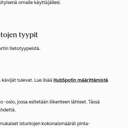
ityisenä omalle käyttäjällesi.
tojen tyypit
rtin tietotyypeistä.
 kävijät tulevat. Lue lisää
HubSpotin määrittämistä
to
-osio, jossa esitetään liikenteen lähteet. Tässä
ähdettä.
 mukaiset istuntojen kokonaismäärät pinta-