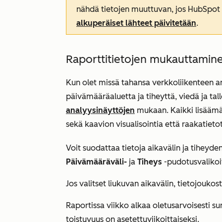
nähdä tietojen muuttuvan, jos HubSpot
alkuperäiset lähteet päivitetään
.
Raporttitietojen mukauttamin
Kun olet missä tahansa verkkoliikenteen an
päivämääräaluetta ja tiheyttä, viedä ja tal
analyysinäyttöjen
mukaan. Kaikki lisäämä
sekä kaavion visualisointia että raakatiet
Voit suodattaa tietoja aikavälin ja tiheyd
Päivämääräväli-
ja
Tiheys
-pudotusvalikoi
Jos valitset liukuvan aikavälin, tietojoukos
Raportissa viikko alkaa oletusarvoisesti sun
toistuvuus on asetettu
viikoittaiseksi
.