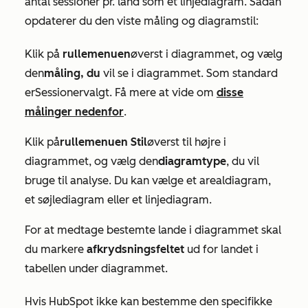
antal sessioner pr. land som et linjediagram. Sådan
opdaterer du den viste måling og diagramstil:
Klik på
rullemenuen
øverst i diagrammet, og vælg
den
måling, du
vil se i diagrammet. Som standard
er
Sessioner
valgt. Få mere at vide om
disse
målinger nedenfor
.
Klik på
rullemenuen Stil
øverst til højre i
diagrammet, og vælg den
diagramtype
, du vil
bruge til analyse. Du kan vælge et arealdiagram,
et søjlediagram eller et linjediagram.
For at medtage bestemte lande i diagrammet skal
du markere
afkrydsningsfeltet
ud for landet i
tabellen under diagrammet.
Hvis HubSpot ikke kan bestemme den specifikke