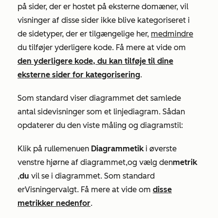
på sider, der er hostet på eksterne domæner, vil
visninger af disse sider ikke blive kategoriseret i
de sidetyper, der er tilgængelige her,
medmindre
du tilføjer yderligere kode. Få mere at vide om
den yderligere kode, du kan tilføje til dine
eksterne sider for kategorisering
.
Som standard viser diagrammet det samlede
antal sidevisninger som et linjediagram. Sådan
opdaterer du den viste måling og diagramstil:
Klik på
rullemenuen
Diagrammetik
i øverste
venstre hjørne af diagrammet
,
og vælg den
metrik
,
du
vil se i diagrammet. Som standard
er
Visninger
valgt. Få mere at vide om
disse
metrikker nedenfor
.