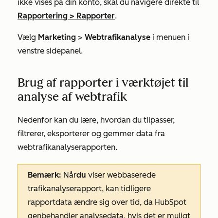
ikke vises på din konto, skal du navigere direkte til
Rapportering
>
Rapporter
.
Vælg
Marketing
>
Webtrafikanalyse
i menuen i
venstre sidepanel.
Brug af rapporter i værktøjet til
analyse af webtrafik
Nedenfor kan du lære, hvordan du tilpasser,
filtrerer, eksporterer og gemmer data fra
webtrafikanalyserapporten.
Bemærk:
Når
du
viser webbaserede
trafikanalyserapport, kan tidligere
rapportdata ændre sig over tid, da HubSpot
genbehandler analysedata, hvis det er muligt