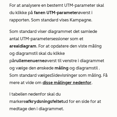
For at analysere en bestemt UTM-parameter skal
du klikke på
fanen UTM-parameter
øverst i
rapporten. Som standard vises
Kampagne
.
Som standard viser diagrammet det samlede
antal UTM-parametersessioner som et
arealdiagram
. For at opdatere den viste måling
og diagramstil skal
du
klikke
på
rullemenuerne
øverst til venstre i diagrammet
og vælge den
ønskede
måling
og
diagramstil
.
Som standard vælges
Sidevisninger
som måling. Få
mere at vide om
disse målinger nedenfor
.
I tabellen nedenfor skal du
markere
afkrydsningsfeltet
ud for en side for at
medtage den i diagrammet.