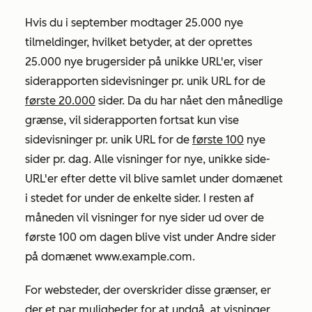
Hvis du i september modtager 25.000 nye
tilmeldinger, hvilket betyder, at der oprettes
25.000 nye brugersider på unikke URL'er, viser
siderapporten
sidevisninger pr. unik URL for de
første 20.000
sider. Da du har nået den månedlige
grænse, vil
siderapporten
fortsat kun vise
sidevisninger pr. unik URL for de
første 100
nye
sider pr. dag. Alle visninger for nye, unikke side-
URL'er efter dette vil blive samlet under domænet
i stedet for under de enkelte sider. I resten af
måneden vil visninger for nye sider ud over de
første 100 om dagen blive vist under
Andre sider
på domænet www.example.com
.
For websteder, der overskrider disse grænser, er
der et par muligheder for at undgå, at visninger