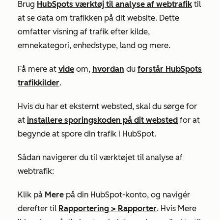
Brug
HubSpots værktøj til analyse af webtrafik
til
at se data om trafikken på dit website. Dette
omfatter visning af trafik efter kilde,
emnekategori, enhedstype, land og mere.
Få mere at
vide
om,
hvordan
du
forstår HubSpots
trafikkilder
.
Hvis du har et eksternt websted, skal du sørge for
at
installere sporingskoden på dit websted
for at
begynde at spore din trafik i HubSpot.
Sådan navigerer du til værktøjet til analyse af
webtrafik:
Klik på
Mere
på din HubSpot-konto, og navigér
derefter til
Rapportering
>
Rapporter
. Hvis
Mere