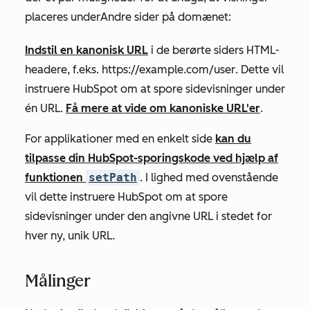
placeres under
Andre sider på domænet
:
Indstil en kanonisk URL
i de berørte siders HTML-
headere, f.eks.
https://example.com/user
. Dette vil
instruere HubSpot om at spore sidevisninger under
én URL.
Få mere at vide om kanoniske URL'er
.
For applikationer med en enkelt side
kan du
tilpasse din HubSpot-sporingskode ved hjælp af
funktionen
setPath
. I lighed med ovenstående
vil dette instruere HubSpot om at spore
sidevisninger under den angivne URL i stedet for
hver ny, unik URL.
Målinger