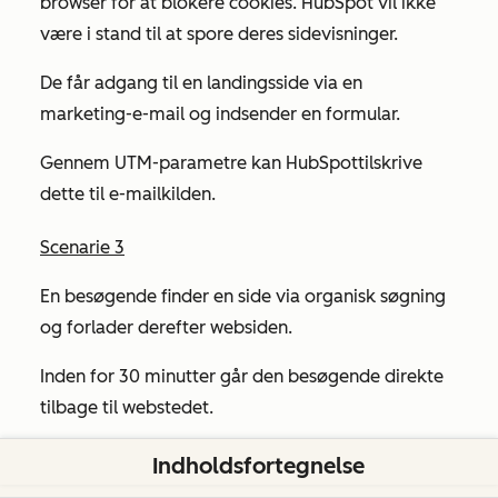
browser for at blokere cookies. HubSpot vil ikke
være i stand til at spore deres sidevisninger.
De får adgang til en landingsside via en
marketing-e-mail og indsender en formular.
Gennem UTM-parametre kan HubSpot
tilskrive
dette til e-mailkilden
.
Scenarie 3
En besøgende finder en side via organisk søgning
og forlader derefter websiden.
Inden for 30 minutter går den besøgende direkte
tilbage til webstedet.
Dette tælles som
1 session
, da den besøgende
Indholdsfortegnelse
vendte tilbage inden for 30 minutter. Kilden er