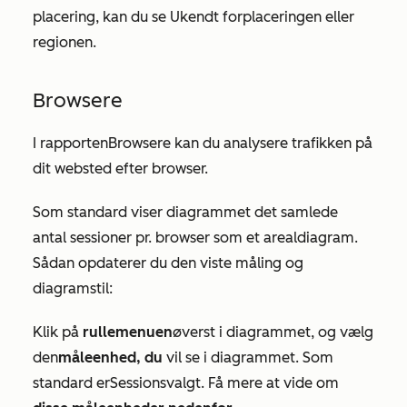
placering, kan du se
Ukendt for
placeringen eller
regionen.
Browsere
I rapporten
Browsere
kan du analysere trafikken på
dit websted efter browser.
Som standard viser diagrammet det samlede
antal sessioner pr. browser som et arealdiagram.
Sådan opdaterer du den viste måling og
diagramstil:
Klik på
rullemenuen
øverst i diagrammet, og vælg
den
måleenhed, du
vil se i diagrammet. Som
standard er
Sessions
valgt. Få mere at vide om