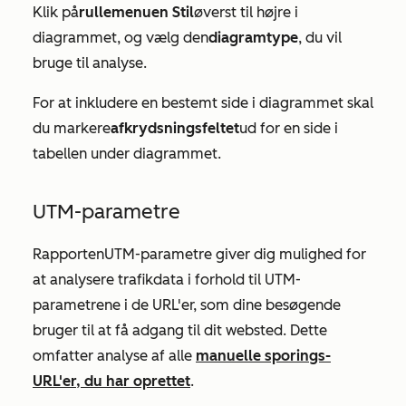
Klik på
rullemenuen Stil
øverst til højre i
diagrammet, og vælg den
diagramtype
, du vil
bruge til analyse.
For at inkludere en bestemt side i diagrammet skal
du markere
afkrydsningsfeltet
ud for en side i
tabellen under diagrammet.
UTM-parametre
Rapporten
UTM-parametre
giver dig mulighed for
at analysere trafikdata i forhold til UTM-
parametrene i de URL'er, som dine besøgende
bruger til at få adgang til dit websted. Dette
omfatter analyse af alle
manuelle sporings-
URL'er, du har oprettet
.