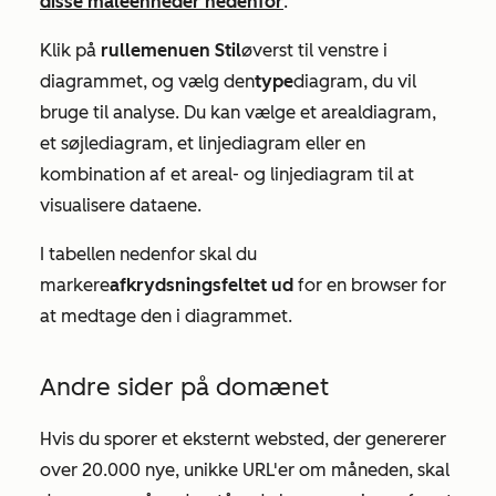
disse måleenheder nedenfor
.
Klik på
rullemenuen Stil
øverst til venstre i
diagrammet, og vælg den
type
diagram, du vil
bruge til analyse. Du kan vælge et arealdiagram,
et søjlediagram, et linjediagram eller en
kombination af et areal- og linjediagram til at
visualisere dataene.
I tabellen nedenfor skal du
markere
afkrydsningsfeltet ud
for en browser for
at medtage den i diagrammet.
Andre sider på domænet
Hvis du sporer et eksternt websted, der genererer
over 20.000 nye, unikke URL'er om måneden, skal