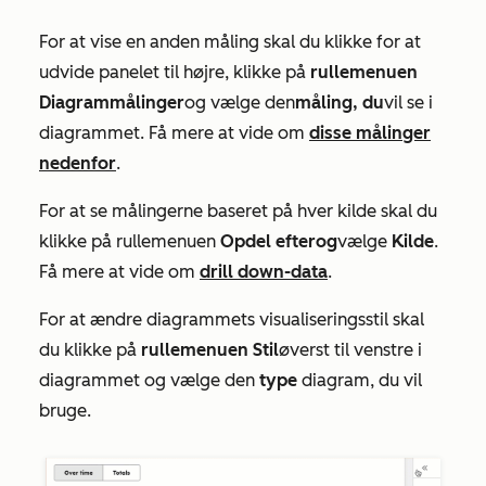
For at vise en anden måling skal du klikke for at
udvide panelet til højre, klikke på
rullemenuen
Diagrammålinger
og vælge den
måling, du
vil se i
diagrammet. Få mere at vide om
disse målinger
nedenfor
.
For at se målingerne baseret på hver kilde skal du
klikke på rullemenuen
Opdel efter
og
vælge
Kilde
.
Få mere at vide om
drill down-data
.
For at ændre diagrammets visualiseringsstil skal
du klikke på
rullemenuen Stil
øverst til venstre i
diagrammet og vælge den
type
diagram, du vil
bruge.