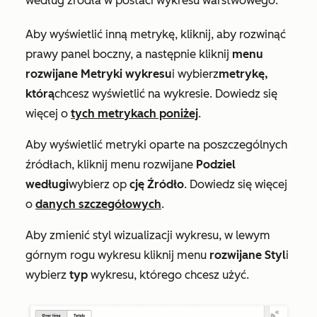
według źródła w postaci wykresu warstwowego.
Aby wyświetlić inną metrykę, kliknij, aby rozwinąć
prawy panel boczny, a następnie kliknij
menu
rozwijane Metryki wykresu
i wybierz
metrykę,
którą
chcesz wyświetlić na wykresie. Dowiedz się
więcej o
tych metrykach poniżej
.
Aby wyświetlić metryki oparte na poszczególnych
źródłach, kliknij menu rozwijane
Podziel
według
i
wybierz op
cję Źródło
. Dowiedz się więcej
o
danych szczegółowych
.
Aby zmienić styl wizualizacji wykresu, w lewym
górnym rogu wykresu kliknij menu
rozwijane Styl
i
wybierz
typ
wykresu, którego chcesz użyć.