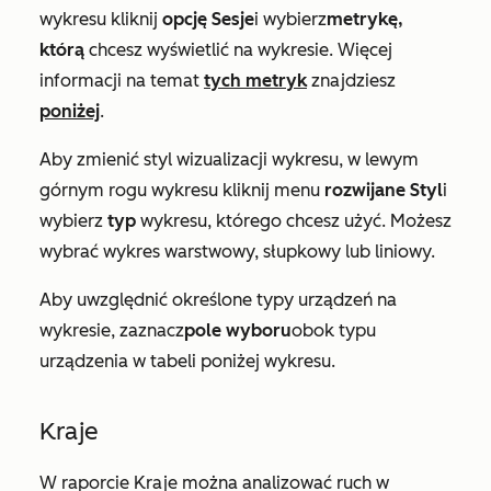
wykresu kliknij
opcję Sesje
i wybierz
metrykę,
którą
chcesz wyświetlić na wykresie. Więcej
informacji na temat
tych metryk
znajdziesz
poniżej
.
Aby zmienić styl wizualizacji wykresu, w lewym
górnym rogu wykresu kliknij menu
rozwijane Styl
i
wybierz
typ
wykresu, którego chcesz użyć. Możesz
wybrać wykres warstwowy, słupkowy lub liniowy.
Aby uwzględnić określone typy urządzeń na
wykresie, zaznacz
pole wyboru
obok typu
urządzenia w tabeli poniżej wykresu.
Kraje
W raporcie
Kraje
można analizować ruch w