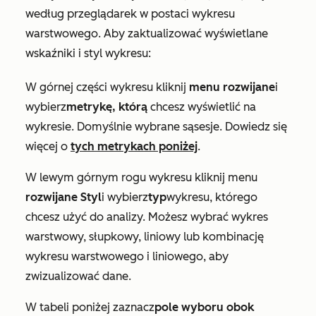
według przeglądarek w postaci wykresu
warstwowego. Aby zaktualizować wyświetlane
wskaźniki i styl wykresu:
W górnej części wykresu kliknij
menu rozwijane
i
wybierz
metrykę, którą
chcesz wyświetlić na
wykresie. Domyślnie wybrane są
sesje
. Dowiedz się
więcej o
tych metrykach poniżej
.
W lewym górnym rogu wykresu kliknij menu
rozwijane Styl
i wybierz
typ
wykresu, którego
chcesz użyć do analizy. Możesz wybrać wykres
warstwowy, słupkowy, liniowy lub kombinację
wykresu warstwowego i liniowego, aby
zwizualizować dane.
W tabeli poniżej zaznacz
pole wyboru obok