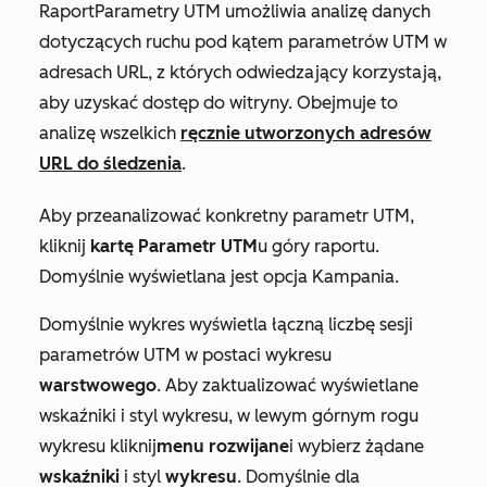
Raport
Parametry UTM
umożliwia analizę danych
dotyczących ruchu pod kątem parametrów UTM w
adresach URL, z których odwiedzający korzystają,
aby uzyskać dostęp do witryny. Obejmuje to
analizę wszelkich
ręcznie utworzonych adresów
URL do śledzenia
.
Aby przeanalizować konkretny parametr UTM,
kliknij
kartę Parametr UTM
u góry raportu.
Domyślnie wyświetlana jest
opcja Kampania
.
Domyślnie wykres wyświetla łączną liczbę sesji
parametrów UTM w postaci wykresu
warstwowego
. Aby zaktualizować wyświetlane
wskaźniki i styl wykresu, w lewym górnym rogu
wykresu kliknij
menu rozwijane
i wybierz
żądane
wskaźniki
i
styl
wykresu
. Domyślnie dla