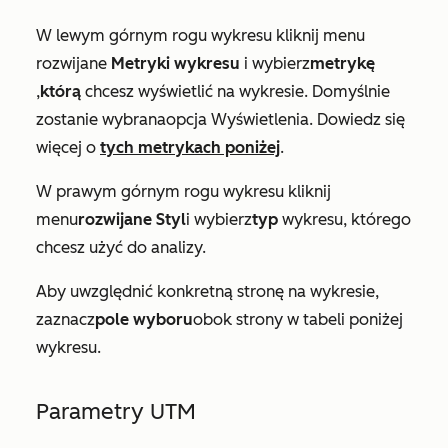
W lewym górnym rogu wykresu kliknij
menu
rozwijane
Metryki wykresu
i wybierz
metrykę
,
którą
chcesz wyświetlić na wykresie. Domyślnie
zostanie wybrana
opcja Wyświetlenia
. Dowiedz się
więcej o
tych metrykach poniżej
.
W prawym górnym rogu wykresu kliknij
menu
rozwijane Styl
i wybierz
typ
wykresu, którego
chcesz użyć do analizy.
Aby uwzględnić konkretną stronę na wykresie,
zaznacz
pole wyboru
obok strony w tabeli poniżej
wykresu.
Parametry UTM