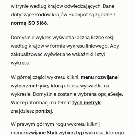
witrynie według krajów odwiedzających. Dane
dotyczące kodów krajów HubSpot są zgodne z
normą ISO 3166
.
Domyślnie wykres wyświetla łączną liczbę sesji
według krajów w formie wykresu liniowego. Aby
zaktualizować wyświetlane wskaźniki i styl
wykresu:
W górnej części wykresu kliknij
menu rozwijane
i
wybierz
metrykę, którą
chcesz wyświetlić na
wykresie. Domyślnie zostanie wybrana opcja
Sesje
.
Więcej informacji na temat
tych metryk
znajdziesz
poniżej
.
W prawym górnym rogu wykresu kliknij
menu
rozwijane Styl
i wybierz
typ
wykresu, którego