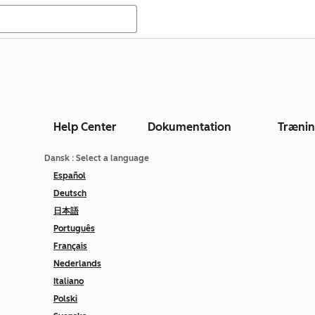
Help Center
Dokumentation
Træni
Dansk
: Select a language
Español
Deutsch
日本語
Português
Français
Nederlands
Italiano
Polski