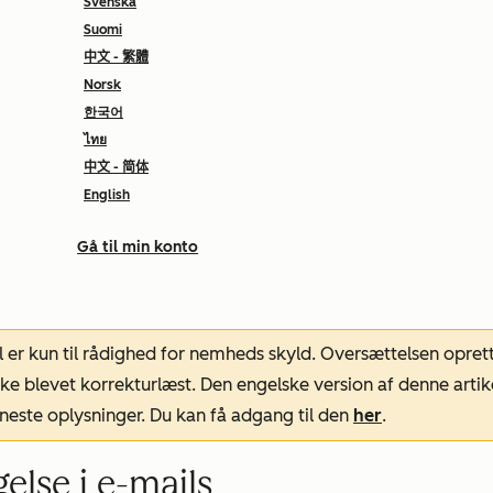
Svenska
Suomi
中文 - 繁體
Norsk
한국어
ไทย
中文 - 简体
English
Gå til min konto
l er kun til rådighed for nemheds skyld. Oversættelsen opret
ke blevet korrekturlæst. Den engelske version af denne artik
neste oplysninger. Du kan få adgang til den
her
.
else i e-mails