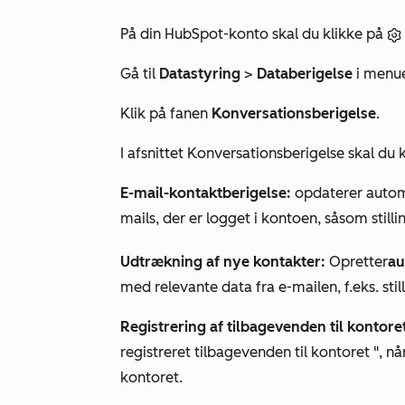
På din HubSpot-konto skal du klikke på
Gå til
Datastyring
>
Databerigelse
i menue
Klik på fanen
Konversationsberigelse
.
I afsnittet
Konversationsberigelse
skal du k
E-mail-kontaktberigelse:
opdaterer automa
mails, der er logget i kontoen, såsom
still
Udtrækning af nye kontakter:
Opretter
au
med relevante data fra e-mailen, f.eks.
sti
Registrering af tilbagevenden til kontore
registreret tilbagevenden til kontoret
", nå
kontoret.