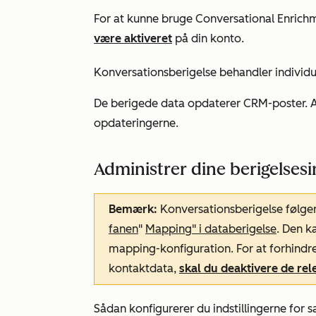
For at kunne bruge Conversational Enric
være aktiveret
på din konto.
Konversationsberigelse behandler individu
De berigede data opdaterer CRM-poster. Al
opdateringerne.
Administrer dine berigelsesin
Bemærk:
Konversationsberigelse følger 
fanen
"
Mapping"
i databerigelse
. Den k
mapping-konfiguration. For at forhindr
kontaktdata,
skal du deaktivere de rel
Sådan konfigurerer du indstillingerne for 