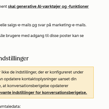
hment
skal generative AI-værktøjer og -funktioner
elle salgs-e-mails
og
svar på marketing-e-mails.
le brugere med adgang til disse poster kan se
dstillinger
ikke de indstillinger, der er konfigureret under
an opdatere kontaktoplysninger uanset din
e, at konversationsberigelse opdaterer
evante indstillinger for konversationsberigelse.
samtaledata: