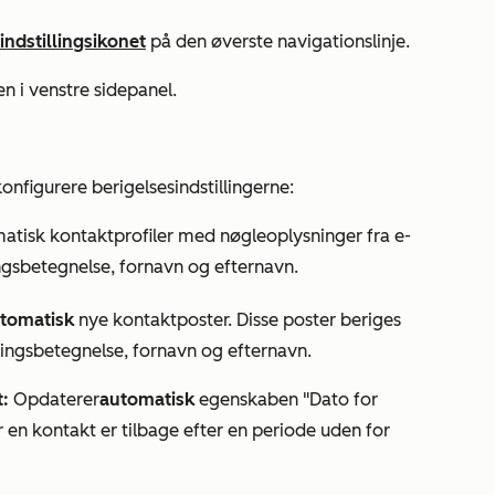
indstillingsikonet
på den øverste navigationslinje.
n i venstre sidepanel.
onfigurere berigelsesindstillingerne:
tisk kontaktprofiler med nøgleoplysninger fra e-
ingsbetegnelse
,
fornavn
og
efternavn.
tomatisk
nye kontaktposter. Disse poster beriges
llingsbetegnelse
,
fornavn
og
efternavn.
t:
Opdaterer
automatisk
egenskaben "Dato
for
r en kontakt er tilbage efter en periode uden for