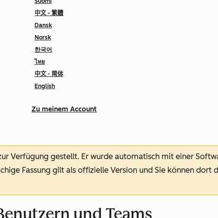
Suomi
中文 - 繁體
Dansk
Norsk
한국어
ไทย
中文 - 简体
English
Zu meinem Account
 zur Verfügung gestellt.
Er wurde automatisch mit einer Soft
chige Fassung gilt als offizielle Version und Sie können dort 
 Benutzern und Teams