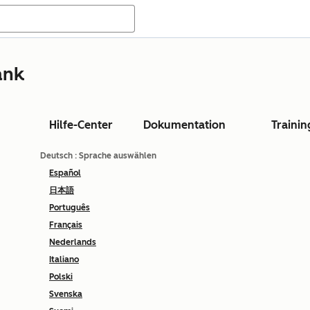
ank
Hilfe-Center
Dokumentation
Trainin
Deutsch
: Sprache auswählen
Español
日本語
Português
Français
Nederlands
Italiano
Polski
Svenska