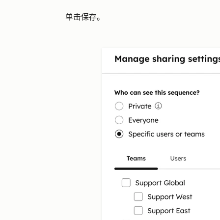
单击
保存
。