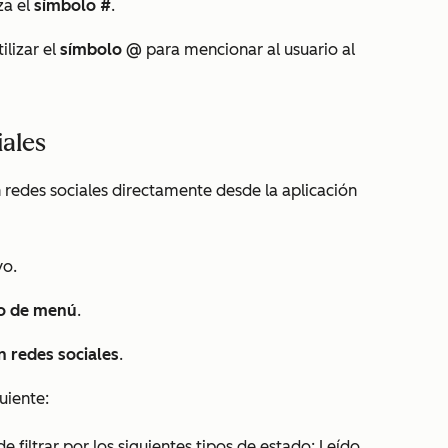
za el
símbolo #
.
lizar el
símbolo @
para mencionar al usuario al
iales
 redes sociales directamente desde la aplicación
vo.
o de menú
.
 redes sociales
.
guiente:
de filtrar por los siguientes tipos de estado:
Leído
,