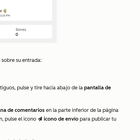
 sobre su entrada:
guos, pulse y tire hacia abajo de la
pantalla de
ana de comentarios
en la parte inferior de la página
n, pulse el icono
icono de envío
para publicar tu
send