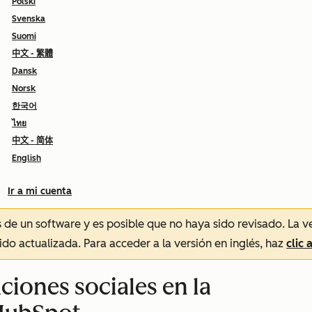
Polski
Svenska
Suomi
中文 - 繁體
Dansk
Norsk
한국어
ไทย
中文 - 简体
English
Ir a mi cuenta
és de un software y es posible que no haya sido revisado.
La v
sido actualizada. Para acceder a la versión en inglés, haz
clic 
ciones sociales en la